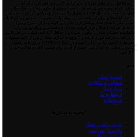
از مدتها قبل مركز طبی كودكان به برگزاری كلاس‌های آموزشی برای افراد
دیابتی اقدام نموده بود. پي‌آمد یك دعوت عمومی از سوی پزشكان بیمارستان
فوق، در اسفند ماه سال 1368 عده‌ی از والدین بیماران دیابتی گردهم آمده و پس
از استماع سخنان برادران متخصص در زمینه دیابت، ضرورت تأسیس و یا احیاء یك
انجمن ملی با هدف تحت پوشش قرار دادن این گونه بیماران مطرح و مورد
استقبال شركت كنندگان قرار گرفت. عده‌ای از متخصصین و والدین بیماران،
داوطلبانه جلسات بعدی را پیگیری نموده و با حداقل امكانات، تمامی مراحل قانونی
را مرحله به مرحله سپری كردند و با توجهات خداوند متعال و پس از تأئید مسئولان
ذي‌ربط، ((انجمن دیابت ایران)) ثبت و در تاریخ 1370/02/11 در روزنامه رسمی
كشور درج شد. به این ترتیب انجمن از این تاریخ رسمیت یافت و فعالیت خود را
آغاز نمود.
منو
صفحه اصلی
مطالب و مقالات
درباره ما
ارتباط با ما
فروشگاه
توصيه به ديابتي‌ها
دیابت و تغییر فصل
دیابت در مدرسه
بیماری سلیاک