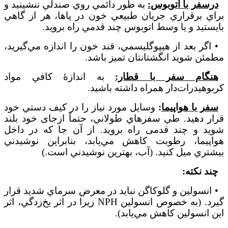
درسفر با اتوبوس:
به طور دائمي روي صندلي ننشينيد و
براي برقراري جريان طبيعي خون در پاها،
هر از گاهي
بايستيد و يا وسط اتوبوس چند قدمي راه برويد.
• اگر بعد از هيپوگليسمي، قند خون را اندازه مي
گيريد،
مطمئن شويد انگشتانتان تميز باشد.
هنگام سفر با قطار:
به اندازۀ كافي مواد
كربوهيدرات
دار همراه داشته باشيد.
سفر با هواپيما
:
وسايل مورد نياز را در كيف دستي خود
قرار دهيد. طي سفرهاي طولاني، حتماً ازجای خود بلند
شوید و چند قدمی راه بروید. از آن جا كه در داخل
هواپيما، رطوبت كاهش مي
يابد، بنابراين نوشيدني
بيشتري ميل كنيد. (آب، بهترين نوشيدني است.)
چند نكته:
• انسولين و گلوكاگن نبايد در معرض سرماي شديد قرار
گيرد. (به خصوص انسولين
NPH
زیرا در اثر يخ
زدگي، اثر
این انسولین کاهش مي
یابد).