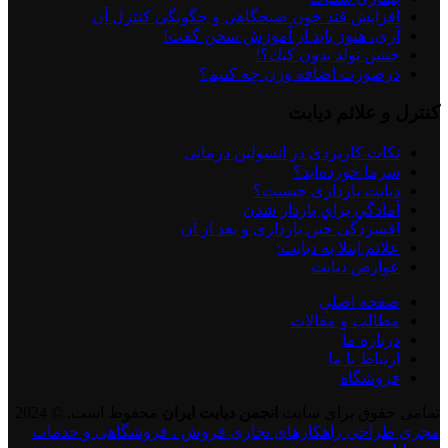
افزايش قند خون صبحگاهي و چگونگي كنترل آن
آری، هنوز باید از آموزش سخن گفت!
جشن تولد بدون كيك؟!
درصورت اضافه وزن چه کنیم؟
کنترل و علائم دیابت
نكات كاربردی در انسولين درمانی
سرما خورده اید؟
دیابت بارداری چیست؟
آمادگي براي باردار شدن
افسردگی حین بارداری و بعد از آن
علائم ابتلا به دیابت:
عوارض ديابت
صفحه اصلی
مطالب و مقالات
درباره ما
ارتباط با ما
فروشگاه
تمامی حقوق برای سایت
انجمن دیابت ایران
محفوظ است. © 2024
مجری طراحی راهکارهای تجاری فروش ، فروشگاهی و خدمات