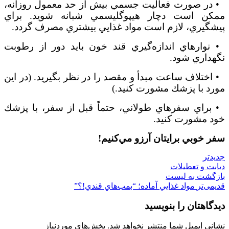
• در صورت فعاليت جسمي بيش از حد معمول روزانه،
ممكن است دچار هيپوگليسمي شبانه شويد. براي
پيشگيري، لازم است مواد غذايي بيشتري مصرف گردد.
• نوارهاي اندازه
گيري قند خون بايد دور از رطوبت
نگهداري شود.
• اختلاف ساعت مبدأ و مقصد را در نظر بگيريد. (در اين
مورد با پزشك مشورت كنيد.)
• براي سفرهاي طولاني، حتماً قبل از سفر، با پزشك
خود مشورت كنيد.
سفر خوبي برايتان آرزو مي
كنيم!
جدیدتر
دیابت و تعطیلات
بازگشت به لیست
قدیمی‌تر
مواد غذايي آماده؛ “بمب‌هاي قندي!؟”
دیدگاهتان را بنویسید
نشانی ایمیل شما منتشر نخواهد شد.
بخش‌های موردنیاز