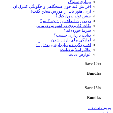
بیماری سلیاک
افزايش قند خون صبحگاهي و چگونگي كنترل آن
آری، هنوز باید از آموزش سخن گفت!
جشن تولد بدون كيك؟!
درصورت اضافه وزن چه کنیم؟
نكات كاربردی در انسولين درمانی
سرما خورده اید؟
دیابت بارداری چیست؟
آمادگي براي باردار شدن
افسردگی حین بارداری و بعد از آن
علائم ابتلا به دیابت:
عوارض ديابت
Save 15%
Bundles
Save 15%
Bundles
ورود / ثبت نام
مقايسه