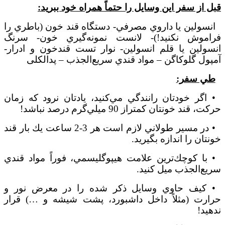
قبل از سفر اين وسايل را حتماً همراه خود ببريد:
انسولين يا داروي مصرفي- دستگاه قند خون (باطري را
فراموش نكنيد!)- لانست نمونه
گيري خون- سرنگ
انسولين يا قلم انسولين- نوار تست قندخون و ادرار-
آمپول گلوكاگن – مواد قندي سريع
الجذب –
پدالکلی
طي سفر:
• اگر خودتان رانندگي مي
كنيد، يادتان نرود كه زمان
حركت، قند خونتان کمتراز 90 ميلي
گرم درصد نباشد!
• در مسير طولاني لازم است هر 3-2 ساعت يك بار قند
خونتان را اندازه بگيريد.
• با كوچك
ترين علامت هيپوگليسمي، فوراً مواد قندي
سريع
الجذب ميل كنيد.
• كيف حاوي وسايل ذكر شده را در معرض نور و
حرارت (مثلاً داخل داشبورد، پشت شيشه و …) قرار
ندهيد!