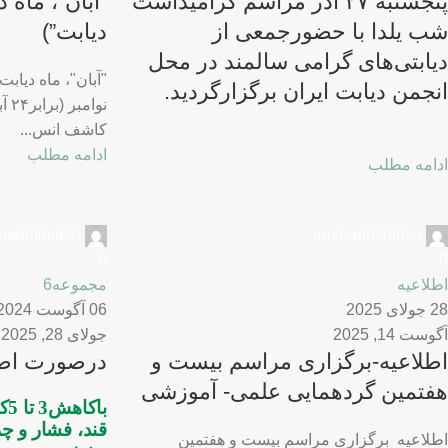
پنجشنبه ۲۷ آذر مراسم گرامیداشت
“آبان”، ماه 
شب یلدا با حضورجمعی از
دیابت”)
دیابتی‌های گرامی سالمند در محل
انجمن ديابت ايران برگزارگردید.
نوا
کاشف انس...
ادامه مطلب
ادامه مطلب
nadminidso
aminadminidso
0
0
اطلاعیه
مجموعه6
28 جولای 2025
06 آگوست 2024
آگوست 14, 2025
جولای 28, 2025
اطلاعیه-برگزاری مراسم بیست و
درصورت اضا
هفتمین گردهمایی علمی- آموزشی
باکاهش3 تا 5کیلوگرم از وزن خود می
قند، فشار و چر
اطلاعیه برگزاری مراسم بیست و هفتمین