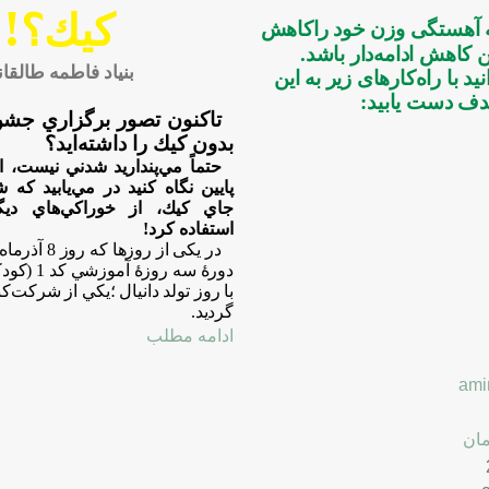
!
كيك؟
ه آهستگی وزن خود راکاهش
ن
کاهش ادامه
دار باشد.
بنياد فاطمه طالقا
نید با راه
کارهای زیر به این
ف دست یابید:
تاكنون تصور برگزاري جشن
بدون كيك را داشته
ايد؟
حتماً مي
پنداريد شدني نيست، ام
پايين نگاه كنيد در مي
يابيد كه 
جاي كيك، از خوراكي
هاي دي
استفاده كرد!
در یکی از روزها 
دورۀ سه روزۀ
با روز تولد دانیال ؛يكي از شركت
كن
گرديد.
ادامه مطلب
ami
مان