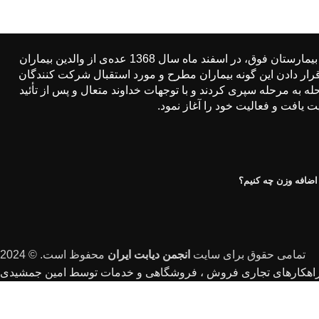
از مدتها قبل مركز طبی كودكان به برگزاری كلاس‌های آموزشی برای افراد دیابتی اقدام نموده بود. پي‌آمد یك دعوت عمومی از سوی پزشكان بیمارستان فوق، در اسفند ماه سال 1368 عده‌ی از والدین بیماران
ار دادن این گونه بیماران مطرح و مورد استقبال شركت كنندگان
ه به مرحله سپری كردند و با توجهات خداوند متعال و پس از تأئید
ضافه وزن چه کنیم؟
تمامی حقوق برای سایت
انجمن دیابت ایران
محفوظ است. © 2024
هکارهای تجاری فروش ، فروشگاهی و خدمات توسط امین جمشیدی