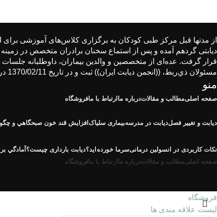
دیابتی گردهم آمده و پس از استماع سخنان برادران متخصص در زمینه 
قرار گرفت. عده‌ای از متخصصین و والدین بیماران، داوطلبانه جلسات بع
مسئولان ذي‌ربط، ((انجمن دیابت ایران)) ثبت و در تاریخ 1370/02/11 در روزنامه رسمی كشور درج شد. به این ترتیب انجمن از این تاریخ رسمیت یافت و فعالیت خود را آغاز نمود.
منو
صفحه اصلی
مطالب و مقالات
درباره ما
ارتباط با ما
فروشگاه
دیابت و تغییر فصل
دیابت در مدرسه
بیماری سلیاک
افزايش قند خون صبحگاهي و چگون
نكات كاربردی در انسولين درمانی
سرما خورده اید؟
دیابت بارداری چیست؟
آمادگي بر
صفحه اصلی
مطالب و مقالات
درباره ما
ارتباط با ما
فروشگاه
فروشگاه
لیست علاقه مندی ها