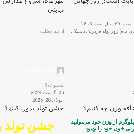
ديابت است!(“روزجهانی
مهرماه، شروع مدارس و
دیابتی
"آبان"، ماه ديابت است! ۳۵ سال است که ۱۴
مبر (برابر۲۴ آبان ماه) روز تولد فردریک بانتینگ،
ادامه مطلب
aminadminidso
ami
0
مجموعه6
06 آگوست 2024
جولای 28, 2025
فه وزن چه کنیم؟
جشن تولد بدون كيك؟!
توانید
جشن تولد ب
بی خون خود را بهبود