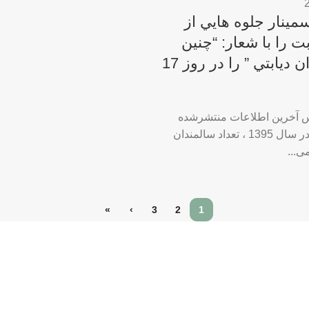
مینار جلوه هایي از
بت را با شعار: “چنین
كنند سالمندان دیابتي ” را در روز 17
 آخرین اطلاعات منتشرشده
مركز آمار ایران در سال 1395 ، تعداد سالمندان
...
»
›
3
2
1