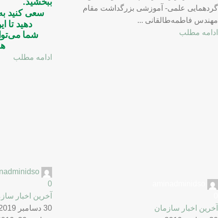
ببخشید.
گردهمایی علمی- آموزشی بزرگداشت مقام
سعی
کنید ب
مهندس فاطمه‌طالقانی ...
دهید تا ای
ادامه مطلب
شما می
توا
هد
ادامه مطلب
nadminidso
0
aminadminidso
0
آخرین اخبار ساز
آخرین اخبار سازمان
30 دسامبر 2019