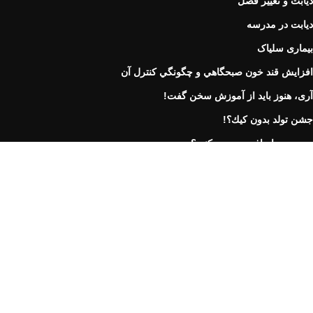
دیابت و تغییر فصل
دیابت در مدرسه
بیماری سلیاک
افزايش قند خون صبحگاهي و چگونگي كنترل آن
آری، هنوز باید از آموزش سخن گفت!
جشن تولد بدون كيك؟!
درصورت اضافه وزن چه کنیم؟
کنترل و علائم دیابت
نكات كاربردی در انسولين درمانی
سرما خورده اید؟
دیابت بارداری چیست؟
آمادگي براي باردار شدن
افسردگی حین بارداری و بعد از آن
علائم ابتلا به دیابت: