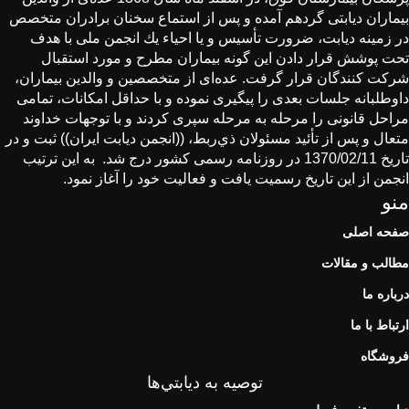
بیماران دیابتی گردهم آمده و پس از استماع سخنان برادران متخصص
در زمینه دیابت، ضرورت تأسیس و یا احیاء یك انجمن ملی با هدف
تحت پوشش قرار دادن این گونه بیماران مطرح و مورد استقبال
شركت كنندگان قرار گرفت. عده‌ای از متخصصین و والدین بیماران،
داوطلبانه جلسات بعدی را پیگیری نموده و با حداقل امكانات، تمامی
مراحل قانونی را مرحله به مرحله سپری كردند و با توجهات خداوند
متعال و پس از تأئید مسئولان ذي‌ربط، ((انجمن دیابت ایران)) ثبت و در
تاریخ 1370/02/11 در روزنامه رسمی كشور درج شد. به این ترتیب
انجمن از این تاریخ رسمیت یافت و فعالیت خود را آغاز نمود.
منو
صفحه اصلی
مطالب و مقالات
درباره ما
ارتباط با ما
فروشگاه
توصيه به ديابتي‌ها