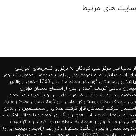
سایت های مرتبط
از مدتها قبل مركز طبی كودكان به برگزاری كلاس‌های آموزشی
برای افراد دیابتی اقدام نموده بود. پي‌آمد یك دعوت عمومی از سوی
پزشكان بیمارستان فوق، در اسفند ماه سال 1368 عده‌ی از والدین
بیماران دیابتی گردهم آمده و پس از استماع سخنان برادران
متخصص در زمینه دیابت، ضرورت تأسیس و یا احیاء یك انجمن
ملی با هدف تحت پوشش قرار دادن این گونه بیماران مطرح و مورد
استقبال شركت كنندگان قرار گرفت. عده‌ای از متخصصین و والدین
بیماران، داوطلبانه جلسات بعدی را پیگیری نموده و با حداقل امكانات،
تمامی مراحل قانونی را مرحله به مرحله سپری كردند و با توجهات
خداوند متعال و پس از تأئید مسئولان ذي‌ربط، ((انجمن دیابت ایران))
ثبت و در تاریخ 1370/02/11 در روزنامه رسمی كشور درج شد.