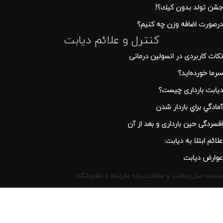
جشن تولد بدون كيك؟!
درصورت اضافه وزن چه کنیم؟
کنترل و علائم دیابت
نكات كاربردی در انسولين درمانی
سرما خورده اید؟
دیابت بارداری چیست؟
آمادگي براي باردار شدن
افسردگی حین بارداری و بعد از آن
علائم ابتلا به دیابت:
عوارض ديابت
صفحه اصلی
مطالب و مقالات
درباره ما
ارتباط با ما
فروشگاه
تمامی حقوق برای سایت
انجمن دیابت ایران
محفوظ است. © 2024
مجری طراحی راهکارهای تجاری فروش ، فروشگاهی و خدمات توسط
امین جمشیدی