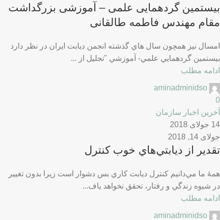
بیستمین گردهمایی علمی – آموزشی بزرگداشت
مقام مهندس فاطمه طالقانی
امسال نيز همچون سال هاي گذشته انجمن ديابت ايران در نظر دارد
بیستمین گردهمايي علمي- آموزشي "تجلیل از ...
ادامه مطلب
aminadminidso
0
آخرین اخبار سازمان
14 جولای 2018
جولای 14, 2018
تقدير از ديابتي‌هاي خوب كنترل
همۀ ما مي‌دانيم كنترل ديابت كاري بس دشوار است زيرا بدون تغيير
در شيوه زندگي و رفتار، تحقق نخواهد ياف...
ادامه مطلب
aminadminidso