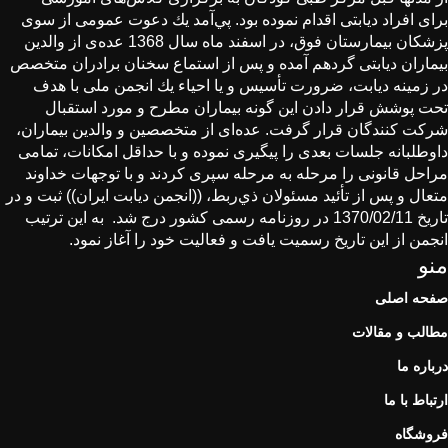
برای افراد دیابتی اقدام نموده بود. پي‌آمد یك دعوت عمومی از سوی
پزشكان بیمارستان فوق، در اسفند ماه سال 1368 عده‌ی از والدین
بیماران دیابتی گردهم آمده و پس از استماع سخنان برادران متخصص
در زمینه دیابت، ضرورت تأسیس و یا احیاء یك انجمن ملی با هدف
تحت پوشش قرار دادن این گونه بیماران مطرح و مورد استقبال
شركت كنندگان قرار گرفت. عده‌ای از متخصصین و والدین بیماران،
داوطلبانه جلسات بعدی را پیگیری نموده و با حداقل امكانات، تمامی
مراحل قانونی را مرحله به مرحله سپری كردند و با توجهات خداوند
متعال و پس از تأئید مسئولان ذي‌ربط، ((انجمن دیابت ایران)) ثبت و در
تاریخ 1370/02/11 در روزنامه رسمی كشور درج شد. به این ترتیب
انجمن از این تاریخ رسمیت یافت و فعالیت خود را آغاز نمود.
منو
صفحه اصلی
مطالب و مقالات
درباره ما
ارتباط با ما
فروشگاه