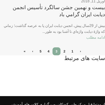
آوریل 11, 2018
بيست و نهمین جشن سالگرد تأسيس انجمن
ديابت ايران گرامي باد
بيش از 29سال پيش، انجمن ديابت ايران پا به عرصه گذاشت؛ زماني
كه واژۀ ديابت واژه‌اي نا آشنا بود به طور...
ادامه مطلب
»
›
5
4
3
2
1
‹
سایت های مرتبط
از مدتها قبل مركز طبی كودكان به برگزاری كلاس‌های آموزشی