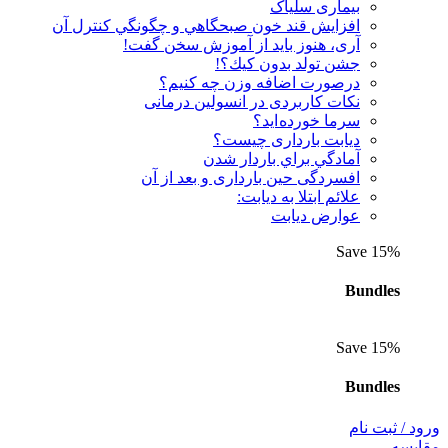
بیماری سلیاک
افزايش قند خون صبحگاهي و چگونگي كنترل آن
آری، هنوز باید از آموزش سخن گفت!
جشن تولد بدون كيك؟!
درصورت اضافه وزن چه کنیم؟
نكات كاربردی در انسولين درمانی
سرما خورده اید؟
دیابت بارداری چیست؟
آمادگي براي باردار شدن
افسردگی حین بارداری و بعد از آن
علائم ابتلا به دیابت:
عوارض ديابت
Save 15%
Bundles
Save 15%
Bundles
ورود / ثبت نام
مقايسه