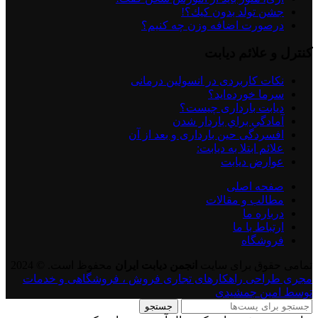
جشن تولد بدون كيك؟!
درصورت اضافه وزن چه کنیم؟
کنترل و علائم دیابت
نكات كاربردی در انسولين درمانی
سرما خورده اید؟
دیابت بارداری چیست؟
آمادگي براي باردار شدن
افسردگی حین بارداری و بعد از آن
علائم ابتلا به دیابت:
عوارض ديابت
صفحه اصلی
مطالب و مقالات
درباره ما
ارتباط با ما
فروشگاه
تمامی حقوق برای سایت
انجمن دیابت ایران
محفوظ است. © 2024
مجری طراحی راهکارهای تجاری فروش ، فروشگاهی و خدمات
توسط امین جمشیدی
جستجو