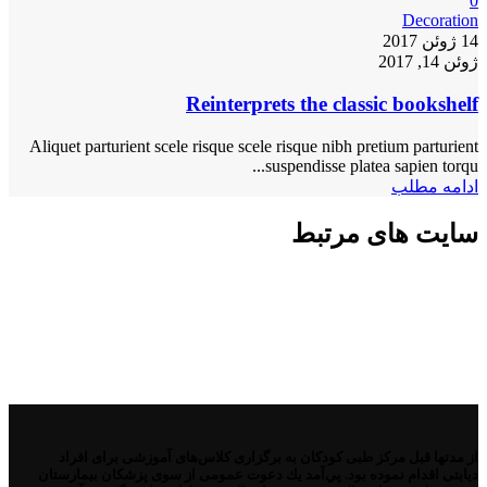
0
Decoration
14 ژوئن 2017
ژوئن 14, 2017
Reinterprets the classic bookshelf
Aliquet parturient scele risque scele risque nibh pretium parturient
suspendisse platea sapien torqu...
ادامه مطلب
سایت های مرتبط
از مدتها قبل مركز طبی كودكان به برگزاری كلاس‌های آموزشی برای افراد
دیابتی اقدام نموده بود. پي‌آمد یك دعوت عمومی از سوی پزشكان بیمارستان