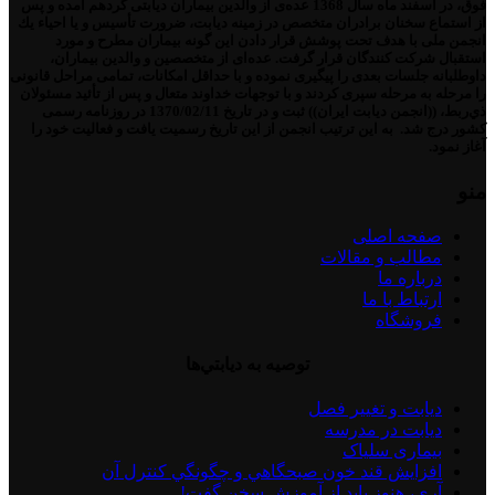
فوق، در اسفند ماه سال 1368 عده‌ی از والدین بیماران دیابتی گردهم آمده و پس
از استماع سخنان برادران متخصص در زمینه دیابت، ضرورت تأسیس و یا احیاء یك
انجمن ملی با هدف تحت پوشش قرار دادن این گونه بیماران مطرح و مورد
استقبال شركت كنندگان قرار گرفت. عده‌ای از متخصصین و والدین بیماران،
داوطلبانه جلسات بعدی را پیگیری نموده و با حداقل امكانات، تمامی مراحل قانونی
را مرحله به مرحله سپری كردند و با توجهات خداوند متعال و پس از تأئید مسئولان
ذي‌ربط، ((انجمن دیابت ایران)) ثبت و در تاریخ 1370/02/11 در روزنامه رسمی
كشور درج شد. به این ترتیب انجمن از این تاریخ رسمیت یافت و فعالیت خود را
آغاز نمود.
منو
صفحه اصلی
مطالب و مقالات
درباره ما
ارتباط با ما
فروشگاه
توصيه به ديابتي‌ها
دیابت و تغییر فصل
دیابت در مدرسه
بیماری سلیاک
افزايش قند خون صبحگاهي و چگونگي كنترل آن
آری، هنوز باید از آموزش سخن گفت!