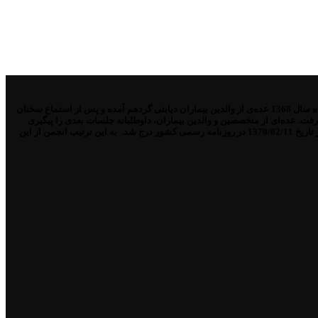
از مدتها قبل مركز طبی كودكان به برگزاری كلاس‌های آموزشی برای افراد دیابتی اقدام نموده بود. پي‌آمد یك دعوت عمومی از سوی پزشكان بیمارستان فوق، در اسفند ماه سال 1368 عده‌ی از والدین بیماران دیابتی گردهم آمده و پس از استماع سخنان
ت. عده‌ای از متخصصین و والدین بیماران، داوطلبانه جلسات بعدی را پیگیری
نموده و با حداقل امكانات، تمامی مراحل قانونی را مرحله به مرحله سپری كردند و با توجهات خداوند متعال و پس از تأئید مسئولان ذي‌ربط، ((انجمن دیابت ایران)) ثبت و در تاریخ 1370/02/11 در روزنامه رسمی كشور درج شد. به این ترتیب انجمن از این