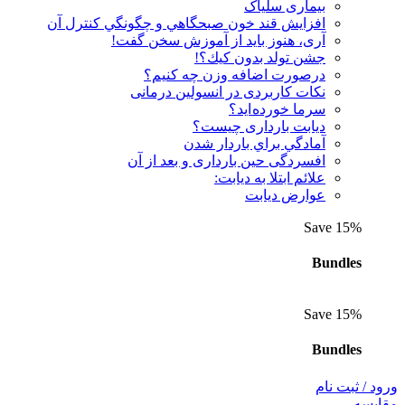
بیماری سلیاک
افزايش قند خون صبحگاهي و چگونگي كنترل آن
آری، هنوز باید از آموزش سخن گفت!
جشن تولد بدون كيك؟!
درصورت اضافه وزن چه کنیم؟
نكات كاربردی در انسولين درمانی
سرما خورده اید؟
دیابت بارداری چیست؟
آمادگي براي باردار شدن
افسردگی حین بارداری و بعد از آن
علائم ابتلا به دیابت:
عوارض ديابت
Save 15%
Bundles
Save 15%
Bundles
ورود / ثبت نام
مقايسه