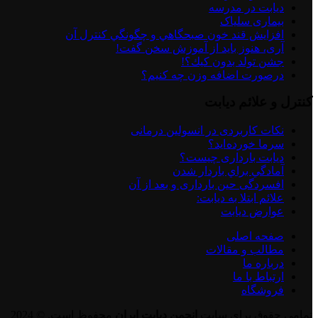
دیابت در مدرسه
بیماری سلیاک
افزايش قند خون صبحگاهي و چگونگي كنترل آن
آری، هنوز باید از آموزش سخن گفت!
جشن تولد بدون كيك؟!
درصورت اضافه وزن چه کنیم؟
کنترل و علائم دیابت
نكات كاربردی در انسولين درمانی
سرما خورده اید؟
دیابت بارداری چیست؟
آمادگي براي باردار شدن
افسردگی حین بارداری و بعد از آن
علائم ابتلا به دیابت:
عوارض ديابت
صفحه اصلی
مطالب و مقالات
درباره ما
ارتباط با ما
فروشگاه
تمامی حقوق برای سایت
انجمن دیابت ایران
محفوظ است. © 2024