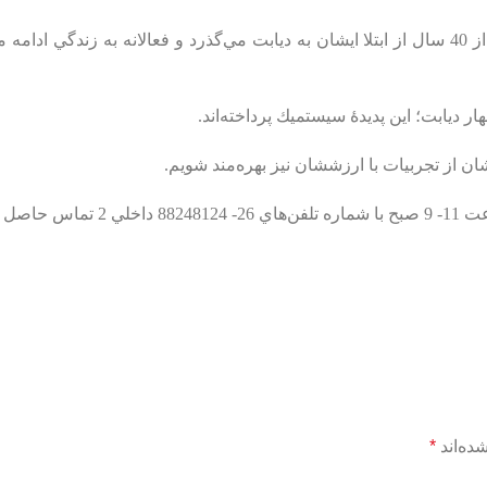
در همين راستا انجمن ديابت ايران در نظر دارد از ديابتي‌هايي كه بيش از 40 سال از ابتلا ايشان به ديابت مي‌گذرد و فعالانه به 
شان از تجربيات با ارزششان نيز بهره‌مند شويم.
ماييد.
ده‌اند
*