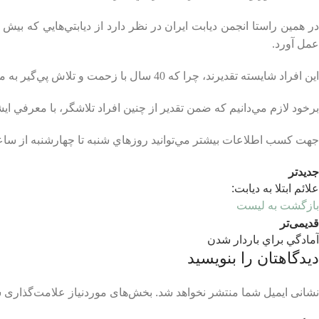
عمل آورد.
اين افراد شايسته تقديرند، چرا كه 40 سال با زحمت و تلاش پي‌گير به مهار ديابت؛ اين پديدۀ سيستميك پرداخته‌اند.
برخود لازم مي‌دانيم كه ضمن تقدير از چنين افراد تلاشگر،‌ با معرفي اي
جهت كسب اطلاعات بيشتر‌ مي‌توانيد روزهاي شنبه تا چهارشنبه از ساعت 11- 9 صبح با شماره تلفن‌هاي 26- 88248124 داخلي 2 تماس حاصل ن
جدیدتر
علائم ابتلا به دیابت:
بازگشت به لیست
قدیمی‌تر
آمادگي براي باردار شدن
دیدگاهتان را بنویسید
نشانی ایمیل شما منتشر نخواهد شد.
بخش‌های موردنیاز علامت‌گذاری ش