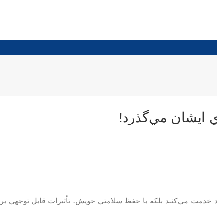
ود خدمت مي‌كنند بلكه با حفظ سلامتي خويش، تأثيرات قابل توجهي ب