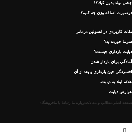
جشن تولد بدون كيك؟!
درصورت اضافه وزن چه کنیم؟
نكات كاربردی در انسولين درمانی
سرما خورده اید؟
دیابت بارداری چیست؟
آمادگي براي باردار شدن
افسردگی حین بارداری و بعد از آن
علائم ابتلا به دیابت:
عوارض ديابت
صفحه اصلی
مطالب و مقالات
درباره ما
ارتباط با ما
فروشگاه