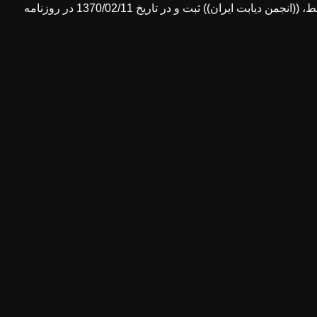
تمامی مراحل قانونی را مرحله به مرحله سپری كردند و با توجهات خداوند متعال و پس از تأئید مسئولان ذي‌ربط، ((انجمن دیابت ایران)) ثبت و در تاریخ 1370/02/11 در روزنامه