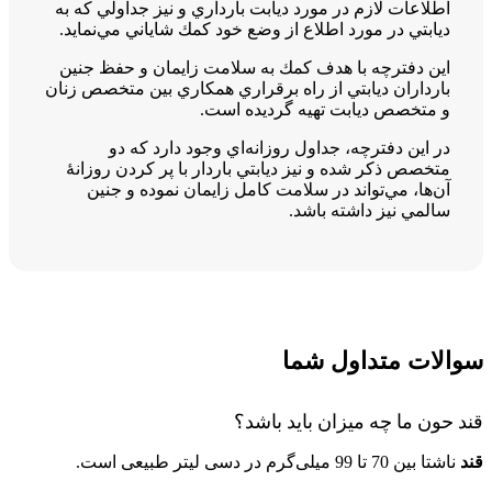
اطلاعات لازم در مورد ديابت بارداري و نيز جداولي كه به
ديابتي در مورد اطلاع از وضع خود كمك شاياني مي‌نمايد.
اين دفترچه با هدف كمك به سلامت زايمان و حفظ جنين
بارداران ديابتي از راه برقراري همكاري بين متخصص زنان
و متخصص ديابت تهيه گرديده است.
در اين دفترچه،‌ جداول روزانه‌اي وجود دارد كه دو
متخصص ذكر شده و نيز ديابتي باردار با پر كردن روزانۀ
آن‌ها،‌ مي‌تواند در سلامت كامل زايمان نموده و جنين
سالمي نيز داشته باشد.
سوالات متداول شما
قند حون ما چه میزان باید باشد؟
قند
ناشتا بین 70 تا 99 میلی‌گرم در دسی ‌لیتر طبیعی است.