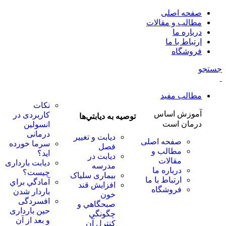
صفحه اصلی
مطالب و مقالات
درباره ما
ارتباط با ما
فروشگاه
جستجو
مطالب مفید
نكات
آموزش اساس
كاربردی در
توصيه به ديابتي‌ها
درمان است
انسولين
درمانی
دیابت و تغییر
صفحه اصلی
سرما خورده
فصل
مطالب و
اید؟
دیابت در
مقالات
دیابت بارداری
مدرسه
درباره ما
چیست؟
بیماری سلیاک
ارتباط با ما
آمادگي براي
افزايش قند
فروشگاه
باردار شدن
خون
افسردگی
صبحگاهي و
حین بارداری
چگونگي
و بعد از آن
كنترل آن