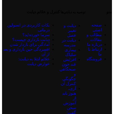
منو
کنترل و علائم دیابت
توصيه به ديابتي‌ها
صفحه
نكات كاربردی در انسولين
دیابت و
اصلی
درمانی
تغییر
مطالب و
سرما خورده اید؟
فصل
مقالات
دیابت بارداری چیست؟
دیابت در
درباره ما
آمادگي براي باردار شدن
مدرسه
ارتباط با
افسردگی حین بارداری و بعد
بیماری
ما
از آن
سلیاک
فروشگاه
علائم ابتلا به دیابت:
افزايش
عوارض ديابت
قند خون
صبحگاهي
و
چگونگي
كنترل آن
آری،
هنوز باید
از
آموزش
سخن
گفت!