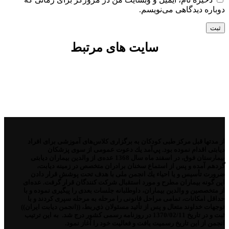
دوباره دیدگاهی می‌نویسم.
سایت های مرتبط
از مدتها قبل مركز طبی كودكان به برگزاری كلاس‌های آموزشی برای افراد
دیابتی اقدام نموده بود. پي‌آمد یك دعوت عمومی از سوی پزشكان
بیمارستان فوق، در اسفند ماه سال 1368 عده‌ی از والدین بیماران دیابتی
گردهم آمده و پس از استماع سخنان برادران متخصص در زمینه دیابت،
ضرورت تأسیس و یا احیاء یك انجمن ملی با هدف تحت پوشش قرار دادن
این گونه بیماران مطرح و مورد استقبال شركت كنندگان قرار گرفت. عده‌ای
از متخصصین و والدین بیماران، داوطلبانه جلسات بعدی را پیگیری نموده و با
حداقل امكانات، تمامی مراحل قانونی را مرحله به مرحله سپری كردند و با
توجهات خداوند متعال و پس از تأئید مسئولان ذي‌ربط، ((انجمن دیابت ایران))
ثبت و در تاریخ 1370/02/11 در روزنامه رسمی كشور درج شد. به این ترتیب
انجمن از این تاریخ رسمیت یافت و فعالیت خود را آغاز نمود.