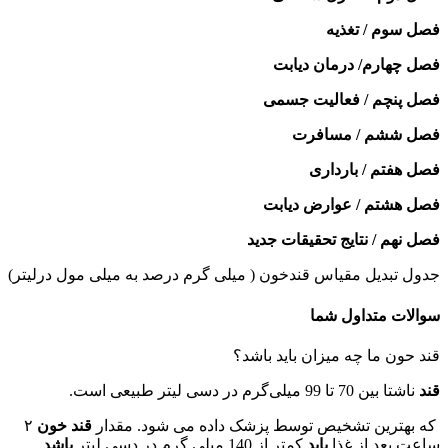
فصل سوم / تغذیه
فصل چهارم/ درمان دیابت
فصل پنچم / فعالیت جسمی
فصل ششم / مسافرت
فصل هفتم / بارداری
فصل هشتم / عوارض دیابت
فصل نهم / نتایج تحقیقات جدید
جدول تبدیل مقیاس قندخون ( میلی گرم درصد به میلی مول درلیتر)
سوالات متداول شما
قند حون ما چه میزان باید باشد؟
قند
ناشتا بین 70 تا 99 میلی‌گرم در دسی ‌لیتر طبیعی است.
که بهترین تشخیص توسط پزشک داده می شود. مقدار
قند خون
۲
ساعت بعد از غذا
باید
کمتر از 140 میلی گرم در دسی لیتر
باشد
.