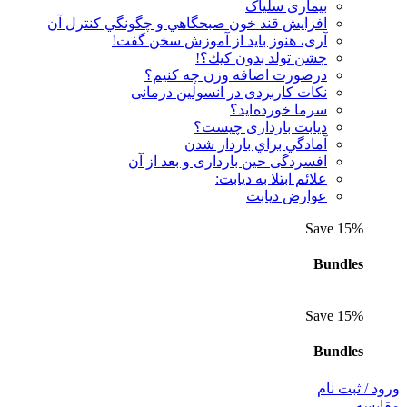
بیماری سلیاک
افزايش قند خون صبحگاهي و چگونگي كنترل آن
آری، هنوز باید از آموزش سخن گفت!
جشن تولد بدون كيك؟!
درصورت اضافه وزن چه کنیم؟
نكات كاربردی در انسولين درمانی
سرما خورده اید؟
دیابت بارداری چیست؟
آمادگي براي باردار شدن
افسردگی حین بارداری و بعد از آن
علائم ابتلا به دیابت:
عوارض ديابت
Save 15%
Bundles
Save 15%
Bundles
ورود / ثبت نام
مقايسه