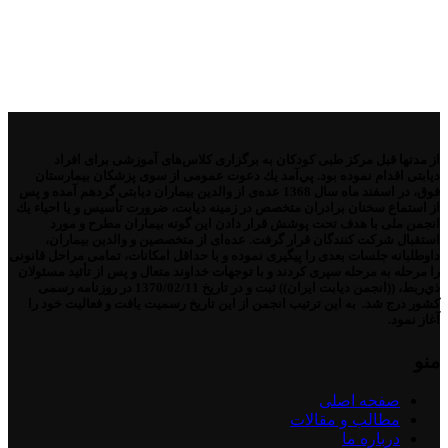
از مدتها قبل مركز طبی كودكان به برگزاری كلاس‌های آموزشی برای افراد
دیابتی اقدام نموده بود. پي‌آمد یك دعوت عمومی از سوی پزشكان بیمارستان
فوق، در اسفند ماه سال 1368 عده‌ی از والدین بیماران دیابتی گردهم آمده و پس
از استماع سخنان برادران متخصص در زمینه دیابت، ضرورت تأسیس و یا احیاء یك
انجمن ملی با هدف تحت پوشش قرار دادن این گونه بیماران مطرح و مورد
استقبال شركت كنندگان قرار گرفت. عده‌ای از متخصصین و والدین بیماران،
داوطلبانه جلسات بعدی را پیگیری نموده و با حداقل امكانات، تمامی مراحل قانونی
را مرحله به مرحله سپری كردند و با توجهات خداوند متعال و پس از تأئید مسئولان
ذي‌ربط، ((انجمن دیابت ایران)) ثبت و در تاریخ 1370/02/11 در روزنامه رسمی
كشور درج شد. به این ترتیب انجمن از این تاریخ رسمیت یافت و فعالیت خود را
آغاز نمود.
منو
صفحه اصلی
مطالب و مقالات
درباره ما