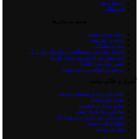
ارتباط با ما
فروشگاه
توصيه به ديابتي‌ها
دیابت و تغییر فصل
دیابت در مدرسه
بیماری سلیاک
افزايش قند خون صبحگاهي و چگونگي كنترل آن
آری، هنوز باید از آموزش سخن گفت!
جشن تولد بدون كيك؟!
درصورت اضافه وزن چه کنیم؟
کنترل و علائم دیابت
نكات كاربردی در انسولين درمانی
سرما خورده اید؟
دیابت بارداری چیست؟
آمادگي براي باردار شدن
افسردگی حین بارداری و بعد از آن
علائم ابتلا به دیابت:
عوارض ديابت