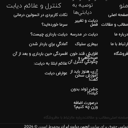
منو
کنترل و علائم دیابت
توصيه به
ديابتي‌ها
صفحه اصلی
نكات كاربردی در انسولين درمانی
دیابت و تغییر
مطالب و مقالات
فصل
سرما خورده اید؟
درباره ما
دیابت در مدرسه
دیابت بارداری چیست؟
ارتباط با ما
بیماری سلیاک
آمادگي براي باردار شدن
فروشگاه
افزايش قند خون
افسردگی حین بارداری و بعد از آن
صبحگاهي و
چگونگي كنترل آن
علائم ابتلا به دیابت:
آری، هنوز باید از
عوارض ديابت
آموزش سخن
گفت!
جشن تولد بدون
كيك؟!
درصورت اضافه
وزن چه کنیم؟
صفحه اصلی
مطالب و مقالات
درباره ما
ارتباط با ما
فروشگاه
تمامی حقوق برای سایت
انجمن دیابت ایران
محفوظ است. © 2024