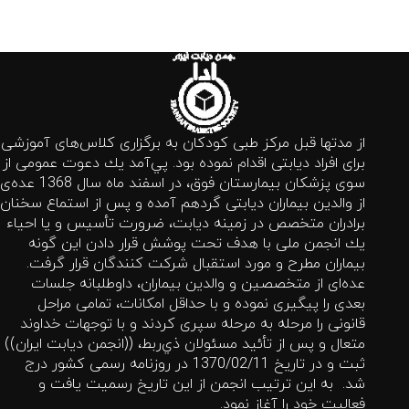
از مدتها قبل مركز طبی كودكان به برگزاری كلاس‌های آموزشی
برای افراد دیابتی اقدام نموده بود. پي‌آمد یك دعوت عمومی از
سوی پزشكان بیمارستان فوق، در اسفند ماه سال 1368 عده‌ی
از والدین بیماران دیابتی گردهم آمده و پس از استماع سخنان
برادران متخصص در زمینه دیابت، ضرورت تأسیس و یا احیاء
یك انجمن ملی با هدف تحت پوشش قرار دادن این گونه
بیماران مطرح و مورد استقبال شركت كنندگان قرار گرفت.
عده‌ای از متخصصین و والدین بیماران، داوطلبانه جلسات
بعدی را پیگیری نموده و با حداقل امكانات، تمامی مراحل
قانونی را مرحله به مرحله سپری كردند و با توجهات خداوند
متعال و پس از تأئید مسئولان ذي‌ربط، ((انجمن دیابت ایران))
ثبت و در تاریخ 1370/02/11 در روزنامه رسمی كشور درج
شد. به این ترتیب انجمن از این تاریخ رسمیت یافت و
فعالیت خود را آغاز نمود.