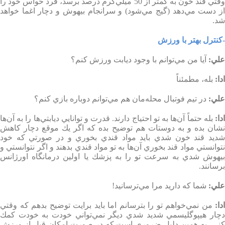
وقتي قند خون به كمتر از 50 ميلي‌گرم درصد برسد،‌ فرد حواس خود را
از دست مي‌دهد (گيج مي‌شود) و سرانجام بيهوش و دچار اغما خواهد
شد
.
-كنترل بهتر با ورزش
علي
:
آيا من مي‌توانم با وجود ديابت ورزش كنم؟
ادا
:
بله، مطمئناً
علي
:
در تيم فوتبال محله‌مان هم مي‌توانم دوباره بازي كنم؟
دا
:
بله حتماً آن‌ها به تو احتياج دارند. قدرت و توانايي ديابتي‌ها را به آن‌ها
نشان بده و به دوستات هم توضيح بده كه اگر يك موقع دچار كاهش
شديد قند خون شدي بايد مواد قندي بخوري و در صورتي كه خود
نتوانستي مواد قند بخوري آن‌ها به تو مواد قندي بدهند و اگر نتوانستي و
بيهوش شدي به سرعت تو را به پزشك يا اولين درمانگاه اورژانس
برسانند
.
علي
:
شما كه داريد مرا مي‌ترسانيد
!
ادا
:
من نمي‌خواهم تو را بترسانم اما بايد برايت توضيح بدهم كه وقتي
دچار هيپوگليسمي شديد شدي ديگر نمي‌تواني خودت به خودت كمك
كني، به همين دليل ضروري است كه در صورت امكان قبل از ورزش