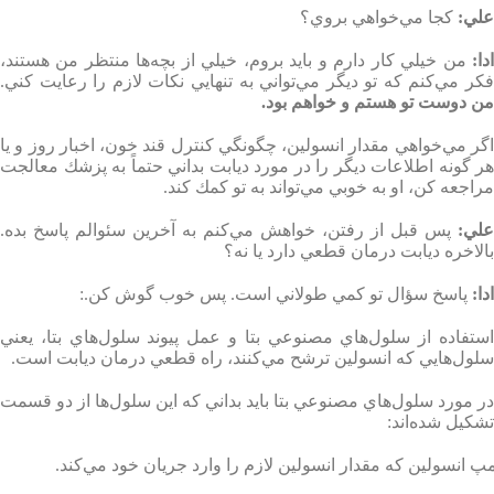
علي
:
كجا مي‌خواهي بروي؟
دا
:
من خيلي كار دارم و بايد بروم،‌ خيلي از بچه‌ها منتظر من هستند،
فكر مي‌كنم كه تو ديگر مي‌تواني به تنهايي نكات لازم را رعايت كني
.
من دوست تو هستم و خواهم بود
.
اگر مي‌خواهي مقدار انسولين،‌ چگونگي كنترل قند خون،‌ اخبار روز و يا
هر گونه اطلاعات ديگر را در مورد ديابت بداني حتماً به پزشك معالجت
مراجعه كن، او به خوبي مي‌تواند به تو كمك كند
.
علي
:
پس قبل از رفتن، خواهش مي‌كنم به آخرين سئوالم پاسخ بده.
بالاخره ديابت درمان قطعي دارد يا نه؟
ادا
:
پاسخ سؤال تو كمي طولاني است. پس خوب گوش كن
.:
استفاده از سلول‌هاي مصنوعي بتا و عمل پيوند سلو‌ل‌هاي بتا، يعني
سلول‌هايي كه انسولين ترشح مي‌كنند، راه قطعي درمان ديابت است
.
در مورد سلول‌هاي مصنوعي بتا بايد بداني كه اين سلول‌ها از دو قسمت
تشكيل شده‌اند
:
پ انسولين كه مقدار انسولين لازم را وارد جريان خود مي‌كند
.