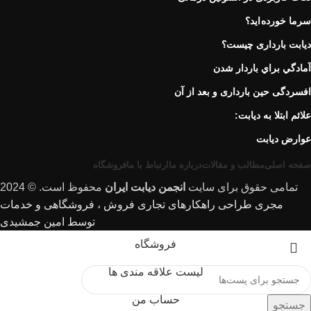
سرما خورده اید؟
دیابت بارداری چیست؟
آمادگي براي باردار شدن
افسردگی حین بارداری و بعد از آن
علائم ابتلا به دیابت:
عوارض ديابت
صفحه اصلی
مطالب و مقالات
درباره ما
ارتباط با ما
فروشگاه
تمامی حقوق برای سایت
انجمن دیابت ایران
محفوظ است. © 2024
مجری طراحی راهکارهای تجاری فروش ، فروشگاهی و خدمات
توسط امین جمشیدی
فروشگاه
لیست علاقه مندی ها
حساب من
جستجو