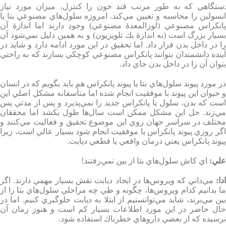
ستگاهي كه به طور مرتب قند خون را كنترل،‌ ميزان مورد نياز
انسولين را محاسبه و تعيين مي‌كند. امروزه سلول‌هاي مصنوعي بتا يا
پانكراس مصنوعي (لوزالمعدۀ مصنوعي) وجود دارند اما اندازۀ آن
بسيار بزرگ است (به اندازۀ يك تلويزيون) و به همين دليل نمي‌شود آن
را در داخل بدن قرار داد. اما تحقيق در اين مورد ادامه دارد و شايد در
آينده دانشمندان بتوانند پانكراس مصنوعي كوچكي بسازند كه به راحتي
بتوان آن را در داخل بدن جاي داد
.
در مورد پيوند سلول‌هاي بتا يا پيوند پانكراس هم بايد بگويم كه در انسان
و حيوان اين پيوند با موفقيت انجام شده اما متأسفانه مشكل اصلي اين
است كه بدن، سلول يا پانكراس جديد را نمي‌پذيرد و پس از مدتي پس
مي‌زند. حل اين مشكل ممكن است سال‌ها طول بكشد اما محققان
مختلف در سراسر جهان روي اين موضوع تحقيق و فعاليت مي‌كنند و
اگر روزي پيوند پانكراس با موفقيت انجام شود بسيار عالي است، زيرا
پيوند پانكراس يعني درمان واقعي يا قطعي ديابت
.
علي
:
اي كاش سلول‌هاي بتا از بين نمي‌رفتند
!
دا
:
مي‌داني كه ويروس‌ها در ايجاد ديابت نقش بسيار مهمي دارند
.
اگر
ما بدانيم كدام ويروس‌ها، چگونه و طي چه مراحلي سلول‌هاي بتا را از
بين مي‌برند،‌ شايد مي‌توانستيم از ابتلا به ديابت جلوگيري كنيم. اما در
حال حاضر در اين مورد اطلاعات بسيار كم است و هنوز زمان ‌آن
نرسيده كه از بعضي داروهاي خطرناك استفاده شود
.