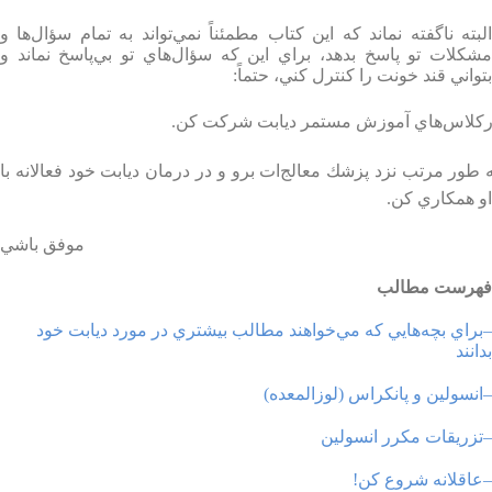
البته ناگفته نماند كه اين كتاب مطمئناً نمي‌تواند به تمام سؤال‌ها و
مشكلات تو پاسخ بدهد، براي اين كه سؤال‌هاي تو بي‌پاسخ نماند و
بتواني قند خونت را كنترل كني، حتماً
:
ركلاس‌هاي آموزش مستمر ديابت شركت كن
.
 طور مرتب نزد پزشك معالج‌ات برو و در درمان ديابت خود فعالانه با
او همكاري كن
.
موفق باشي
فهرست مطالب
–
براي بچه‌هايي كه مي‌خواهند مطالب بيشتري در مورد ديابت خود
بدانند
–
انسولين و پانكراس (لوزالمعده)
–
تزريقات مكرر انسولين
–
عاقلانه شروع كن
!