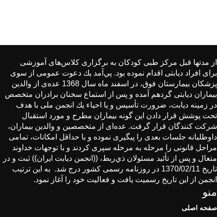
از مدتها قبل مركز طبی كودكان به برگزاری كلاس‌های آموزشی
برای افراد دیابتی اقدام نموده بود. پي‌آمد یك دعوت عمومی از سوی
پزشكان بیمارستان فوق، در اسفند ماه سال 1368 عده‌ی از والدین
بیماران دیابتی گردهم آمده و پس از استماع سخنان برادران متخصص
در زمینه دیابت، ضرورت تأسیس و یا احیاء یك انجمن ملی با هدف
تحت پوشش قرار دادن این گونه بیماران مطرح و مورد استقبال
شركت كنندگان قرار گرفت. عده‌ای از متخصصین و والدین بیماران،
داوطلبانه جلسات بعدی را پیگیری نموده و با حداقل امكانات، تمامی
مراحل قانونی را مرحله به مرحله سپری كردند و با توجهات خداوند
متعال و پس از تأئید مسئولان ذي‌ربط، ((انجمن دیابت ایران)) ثبت و در
تاریخ 1370/02/11 در روزنامه رسمی كشور درج شد. به این ترتیب
انجمن از این تاریخ رسمیت یافت و فعالیت خود را آغاز نمود.
منو
صفحه اصلی