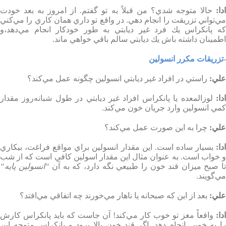
دا
:
حالا متوجه شدي؟ من قبلاً به تو گفتم. از امروز به بعد خودت
مي‌تواني تزريقت را انجام دهي. در واقع تو داري همان كاري را مي‌كني
كه پانكراس يك فرد غير ديابتي به طور خودكار انجام مي‌دهد،‌و
اطمينان داشته باش يك ديابتي سالم باقي خواهي ماند
.
-تزريقات مكرر انسولين
علي
:
راستي در افراد غير ديابتي انسولين چگونه عمل مي‌كند؟
دا
:
لوزالمعده يا پانكراس افراد غير ديابتي در طول شبانه‌روز مقدار
كمي انسولين وارد جريان خون مي‌كند
.
علي
:
چرا به اين صورت عمل مي‌كند؟
دا
:
بسيار ساده است. اين مقدار انسولين براي مواقع فراغت، بيكاري
و خواب است. به عنوان مثال اين مقدار اسولين كافي است كه از شب
ا صبح ميزان قند خون را طبيعي نگه دارد، كه به آن
“
انسولين پايه
“
مي‌گويند
.
علي
:
بعد از اين كه صبحانه يا ناهار مي‌خورند چه اتفاقي مي‌افتد؟
دا
:
واقعاً مغز تو خوب كار مي‌كند! آن ‌جاست كه بايد پانكراس كارش
را به خوبي انجام دهد. اگر قند خون بالا برود و پانكراس متوجه اين