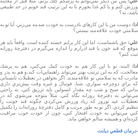
لي
:
پس من ديگر نمي‌توانم به پزشكم كلك بزنم،‌ مثلاً قبل از معاينه
ورزش كنم و يا كم غذا بخورم تا به اين ترتيب قند خونم در حد طبيعي
باشد، نه؟
ادا
:
دوست من با اين كارهاي نادرست به خودت صدمه مي‌زني. آيا تو به
سلامتي خودت علاقه‌مند نيستي؟
علي
:
حق باشماست، اما اين كار برايم خسته كننده است. واقعاً بايد هر
موقع كه قند خون يا قند ادرارم را اندازه مي‌گيرم در دفترچۀ روزانه
ثبت كنم؟
دا
:
البته،‌ تو با اين كار هم به خودت كمك مي‌كني، هم به پزشك
معالجت، كه به اين ترتيب بهتر مي‌تواند راهنمايي‌ات كند،‌و هم به پدر و
مادرت كه به سلامتي تو علاقه‌مندند. اگر بخواهي در تعطيلات تابستاني
كه براي دوچرخه سواري، شنا، فوتبال و غيره وقت بيش‌تري داري
بداني كه صبح و شب چه مقدار انسولين بايد تزريق كني، به راحتي
مي‌تواني به دفترچۀ روزانه نگاه كني. مثلاً متوجه مي‌شوي كه در
تعطيلات عيد نوروز كه زياد ورزش مي‌كردي چگونه قند خونت را
تنظيم كردي. اگر تو به طور مرتب و كامل دفترچۀ روزانه‌ات را تكميل
كني مي‌تواني به خودت افتخار كني،‌ چون از خودت خوب مراقبت
كرده‌اي و هميشه سالم خواهي ماند
.
-درمان قطعي ديابت