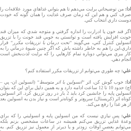
دا
:
من توضيحاتي برايت مي‌دهم تا هم بتواني غذاهاي مورد علاقه‌ات را
صرف كني و هم اين كه زمان صرف غذايت را همان گونه كه خودت
دوست داري انتخاب كني
.
اگر قند خون يا ادرارت را اندازه‌ گرفتي و متوجه شدي كه ميزان قند
خونت افزايش يافته است و توانستي به خوبي قند خونت را با تزريق
نسولين كنترل كني، مي‌گويند
“
تحت درمان با تزريقات مكرر
“
قرار
داري،‌اين را هم به خاطر داشته باش كه اگر چنين شيوۀ درماني را به
كار ببري مي‌تواني دوباره تمام كارهايي را كه برايت لذت‌بخش است
انجام دهي
.
علي
:
چه طوري مي‌توانم از تزريقات مكرر استفاده كنم؟
دا
:
خوب گوش كن،‌ اثر
“
انسولين با اثر متوسط
“
(
انسولين ان- پي –
اچ) حدود 10 تا 12 ساعت ادامه دارد و به همين دليل براي اين كه بتوان
نسولين پايه را جانشين كرد بايد 2 بار در روز تزريق كرد
.
اثر انسولين
كوتاه اثر (كريستال) سريع‌تر و كوتاه‌تر است و نياز بدن به انسولين بعد
از هر غذا را رفع مي‌كند
.
لي
:
پس نيازي نيست كه من انسولين پايه و انسوليني را كه براي
وعدۀ غذايي تزريق مي‌كنم هميشه در ساعات مشخصي بزنم بلكه
مي‌توانم بعضي اوقات زودتر و يا ديرتر از معمول نيز تزريق كنم. به