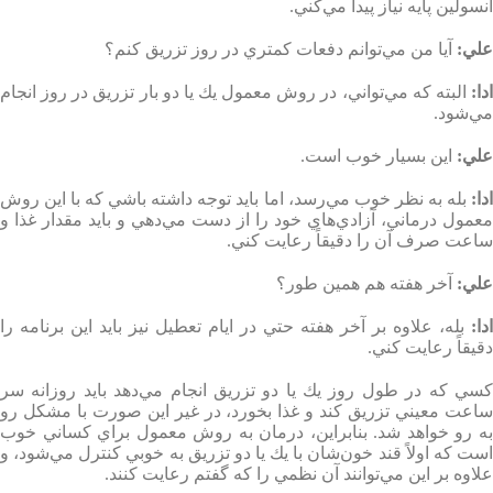
انسولين پايه نياز پيدا مي‌كني
.
علي
:
آيا من مي‌توانم دفعات كمتري در روز تزريق كنم؟
دا
:
البته كه مي‌تواني، در روش معمول يك يا دو بار تزريق در روز انجام
مي‌شود
.
علي
:
اين بسيار خوب است
.
دا
:
بله به نظر خوب مي‌رسد، اما بايد توجه داشته باشي كه با اين روش
معمول درماني، آزادي‌هاي خود را از دست مي‌دهي و بايد مقدار غذا و
ساعت صرف آن را دقيقاً رعايت كني
.
علي
:
آخر هفته هم همين طور؟
ادا
:
بله، علاوه بر آخر هفته حتي در ايام تعطيل نيز بايد اين برنامه را
دقيقاً رعايت كني
.
كسي كه در طول روز يك يا دو تزريق انجام مي‌دهد بايد روزانه سر
ساعت معيني تزريق كند و غذا بخورد، در غير اين صورت با مشكل رو
ه رو خواهد شد
.
بنابراين،‌ درمان به روش معمول براي كساني خوب
است كه اولاً قند خون‌‌شان با يك يا دو تزريق به خوبي كنترل مي‌شود، و
علاوه بر اين مي‌توانند آن نظمي را كه گفتم رعايت كنند
.