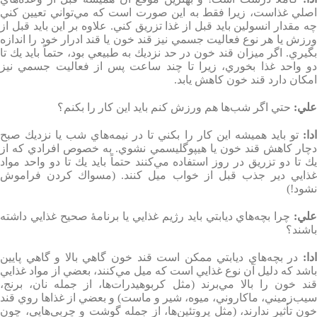
اصلي غذاست، زيرا فقط به اين صورت است كه مي‌تواني تعيين كني
چه مقدار انسولين بايد قبل از غذا تزريق كني. علاوه بر اين بايد قبل از
ورزش يا هر نوع فعاليت جسمي نيز قند خون يا قند ادرار خود را اندازه
بگيري. اگر ميزان قند خون در حد نزديك به طبيعي بود،‌ حتماً بايد يك تا
دو واحد غذا بخوري، زيرا تا چند ساعت پس از فعاليت جسمي نيز
امكان دارد قند خون كاهش يابد
.
علي
:
حتي اگر شب‌ها هم ورزش كنم بايد اين كار را بكنم؟
دا
:
تو بايد هميشه اين كار را بكني تا در نيمه‌هاي شب يا نزديك صبح
دچار كاهش قند خون يا هيپوگليسمي نشوي. به خصوص افرادي كه از
يك تا دو تزريق در روز استفاده مي‌كنند حتماً بايد يك تا دو واحد مواد
غذايي دير جذب قبل از خواب ميل كنند. (مسواك كردن فراموش
نشود
!)
لي
:
چرا بچه‌هاي ديابتي بايد رژيم غذايي يا برنامۀ صحيح غذايي داشته
باشند؟
دا
:
در بچه‌هاي ديابتي ممكن است قند خون گاهي بالا و گاهي پايين
باشد كه دليل آن نوع غذايي است كه ميل مي‌كنند،‌ بعضي از مواد غذايي
قند خون را بالا مي‌برند (مثل كربوهيدرات‌ها، از جمله نان، برنج،
سيب‌زميني، ماكاروني، ميوه، شير و ماست) و بعضي از غذاها روي قند
خون تأثير ندارند، (مثل پروتئين‌ها، از جمله گوشت و چربي‌هايي، چون