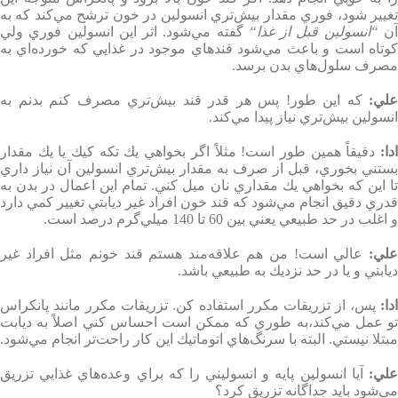
تغيير شود، فوري مقدار بيش‌تري انسولين در خون ترشح مي‌كند كه به
ن
“
انسولين قبل از غذا
“
گفته مي‌شود. اثر اين انسولين فوري ولي
كوتاه است و باعث مي‌شود قندهاي موجود در غذايي كه خورده‌اي به
مصرف سلول‌هاي بدن برسد
.
علي
:
كه اين طور! پس هر قدر قند بيش‌تري مصرف كنم بدنم به
انسولين بيش‌تري نياز پيدا مي‌كند
.
دا
:
دقيقاً همين طور است! مثلاً اگر بخواهي يك تكه كيك يا يك مقدار
بستني بخوري، قبل از صرف به مقدار بيش‌تري انسولين آن نياز داري
تا اين كه بخواهي يك مقداري نان ميل كني. تمام اين اعمال در بدن به
قدري دقيق انجام مي‌شود كه قند خون افراد غير ديابتي تغيير كمي دارد
و اغلب در حد طبيعي يعني بين 60 تا 140 ميلي‌گرم درصد است
.
لي
:
عالي است! من هم علاقه‌مند هستم قند خونم مثل افراد غير
ديابتي و يا در حد نزديك به طبيعي باشد
.
دا
:
پس، از تزريقات مكرر استفاده كن. تزريقات مكرر مانند پانكراس
تو عمل مي‌كند،‌به طوري كه ممكن است احساس كني اصلاً به ديابت
مبتلا نيستي. البته با سرنگ‌هاي اتوماتيك اين كار راحت‌تر انجام مي‌شود
.
لي
:
آيا انسولين پايه و انسوليني را كه براي وعده‌هاي غذايي تزريق
مي‌شود بايد جداگانه تزريق كرد؟