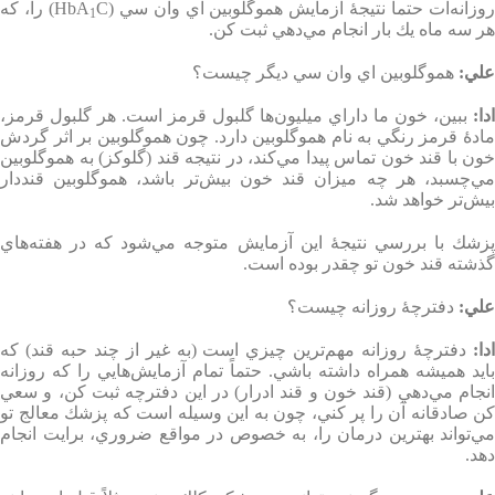
وزانه‌ات حتماً نتيجۀ آزمايش هموگلوبين اي وان سي
(
C
HbA
)
را، كه
1
هر سه ماه يك بار انجام مي‌دهي ثبت كن
.
علي
:
هموگلوبين اي وان سي ديگر چيست؟
ادا
:
ببين، خون ما داراي ميليون‌ها گلبول قرمز است. هر گلبول قرمز،‌
مادۀ قرمز رنگي به نام هموگلوبين دارد. چون هموگلوبين بر اثر گردش
خون با قند خون تماس پيدا مي‌كند، در نتيجه قند (گلوكز) به هموگلوبين
مي‌چسبد، هر چه ميزان قند خون بيش‌تر باشد، هموگلوبين قنددار
بيش‌تر خواهد شد
.
پزشك با بررسي نتيجۀ اين آزمايش متوجه مي‌شود كه در هفته‌هاي
گذشته قند خون تو چقدر بوده است
.
علي
:
دفترچۀ روزانه چيست؟
دا
:
دفترچۀ روزانه مهم‌ترين چيزي است (به غير از چند حبه قند) كه
بايد هميشه همراه داشته باشي. حتماً تمام آزمايش‌هايي را كه روزانه
انجام مي‌دهي (قند خون و قند ادرار) در اين دفترچه ثبت كن، و سعي
كن صادقانه آن را پر كني، چون به اين وسيله است كه پزشك معالج تو
مي‌تواند بهترين درمان را،‌ به خصوص در مواقع ضروري، برايت انجام
دهد
.