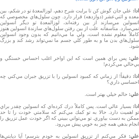
دا
:
علي جان گوش كن تا برايت شرح دهم، لوزالمعدۀ تو در شكم، بين
عده و اثني‌عشر
(
دوازدهه) قرار دارد. چون سلول‌هاي مخصوصي كه
انسولين مي‌سازند از بين رفته‌اند، لوزالمعدۀ تو ديگر انسولين
نمي‌سازد. متأسفانه علت از بين رفتن سلول‌هاي سازندۀ انسولين هنوز
كاملاً معلوم نشده است، ولي ما مي‌دانيم كه بدون وجود انسولين
سلول‌هاي بدن ما و به طور كلي جسم ما نمي‌تواند رشد كند و بزرگ
شود
.
علي
:
پس براي همين است كه اين اواخر اغلب احساس خستگي و
بي‌حالي مي‌كردم
!
دا
:
دقيقاً! از زماني كه كمبود انسولين را با تزريق جبران مي‌كني چه
احساسي داري؟
علي
:
حالم خيلي بهتر است
.
دا
:
بسيار عالي است. پس كاملاً درك كرده‌اي كه انسولين چقدر براي
تو اهميت دارد. حالا به تو كمك مي‌كنم كه سلامتي خودت را تا حد
مكن به دست بياوري
.
تو مي‌تواني ببيني كه اگر خودت عمل تزريق را
انجام بدهي همه چيز به خوبي پيش مي‌رود
.
لي
:
فكر مي‌كنم از تزريق انسولين به خودم بترسم! آيا ديابتي‌ها