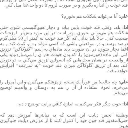
قند خونت را اندازه بگيري و در صورت لزوم تا دو واحد غذا ميل كني
.
علي
:
آيا مي‌توانم شكلات هم بخورم؟
دا
:
بله، وقتي قند خونت پايين بيايد و دچار هيپوگليسمي شوي حتي
شكلات هم مي‌تواني بخوري. بهتر است در اين مورد بيش‌تر با پزشكت
صحبت كني. حالا بايد بداني كه اگر قند خونت به كمتر از 50 ميلي‌گرم
درصد برسد و در موقعيتي باشي كه كسي نتواند به تو كمك كند و به
غما دچار شوي، در آن صورت بايد ماده‌اي به اسم
“
گلوكاگن
“
تزريق
كني. اين ماده (هورمون) را، كه بدن خودت هم آن را مي‌سازد،‌بايد يكي
از والدينت در همان محل‌هايي كه انسولين تزريق مي‌كني به تو تزريق
ند
.
بعد از تزريق گلوكاگن ميزان قند خونت
“
به سرعت
“
افزايش
خواهد يافت
.
لي
:
چه جالب! من فوراً يك نسخه از پزشكم مي‌گيرم و اين آمپول را
مي‌خرم. نحوۀ استفاده از آن را هم به دوستان و والدينم توضيح
مي‌دهم
.
ادا
:
خوب ديگر فكر مي‌كنم به اندازۀ كافي برايت توضيح دادم
.
وظيفۀ انجمن ديابت اين است كه به ديابتي‌ها آموزش دهد كه
حتي‌المقدور قند خون خود را كنترل كنند تا از عوارض ديابت جلوگيري
شود
.