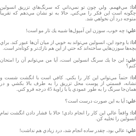
ادا
:
مي‌فهمم. ولي چون تو نمي‌داني كه سرنگ‌هاي تزريق انسولين
چگونه است اين فكر را مي‌كني. حالا به تو نشان مي‌دهم كه تقريباً
متوجه درد آن نخواهي شد
.
علي
:
چه خوب، سوزن اين آمپول‌ها شبيه يك تار مو است
!
دا
:
با وجود اين، انسولين مي‌تواند به خوبي از ميان آن‌ها عبور كند. براي
بچه‌ها سوزن‌هايي ساخته‌اند كه حتي از اين هم نازك‌تر و كوتاه‌تر است
.
لي
:
اين جا يك سرنگ انسولين است، آيا من مي‌توانم آن را امتحان
كنم؟
دا
:
حتماً مي‌تواني اين كار را بكني. كافي است با انگشت شست و
نشانه، قسمتي از پوست محل تزريق را به طرف بالا بكشي و در
همان‌جا سرنگ را به طور عمودي يا با زاويۀ 45 درجه فرو كني
.
علي
:
آيا به اين صورت درست است؟
دا
:
واقعاً عالي اين كار را انجام دادي! حالا با فشار دادن انگشت تمام
انسولين را تخليه كن
.
علي
:
عالي بود، چقدر ساده انجام شد، درد زيادي هم نداشت
!