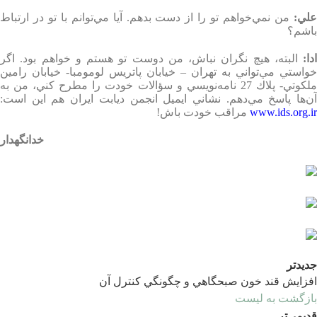
لي
:
من نمي‌خواهم تو را از دست بدهم. آيا مي‌توانم با تو در ارتباط
باشم؟
ادا
:
البته، هيچ نگران نباش، من دوست تو هستم و خواهم بود. اگر
خواستي مي‌تواني به تهران – خيابان پاتريس لومومبا- خيابان رامين
ملكوتي- پلاك 27 نامه‌نويسي و سؤالات خودت را مطرح كني، من به
آن‌ها پاسخ مي‌دهم. نشاني ايميل انجمن ديابت ايران هم اين است
:
www.ids.org.ir
مراقب خودت باش
!
خدانگهدار
جدیدتر
افزايش قند خون صبحگاهي و چگونگي كنترل آن
بازگشت به لیست
قدیمی‌تر