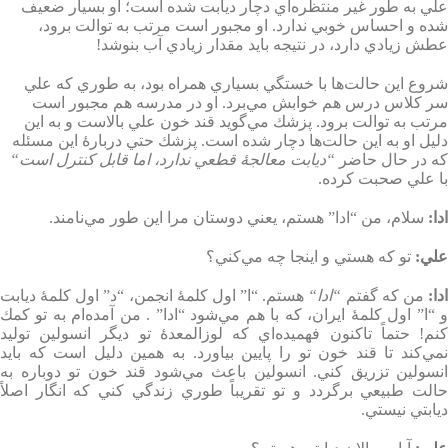
علي به طور غير منتظره‌اي دچار ديابت شده است؛‌ او بسيار ضعيف
شده و احساس خوبي ندارد. او مجبور است مرتب به توالت برود،
عطش زيادي دارد، در نتيجه بايد مقدار زيادي آب بنوشد
!
شروع اين حالت‌ها با خستگي بسياري همراه بود، به طوري كه علي
سر كلاس درس هم خوابش مي‌برد. او در مدرسه هم مجبور است
مرتب به توالت برود. پزشك مي‌گويد قند خون علي بالاست و به اين
دليل او به اين حالت‌ها دچار شده است. پزشك حتي دربارۀ اين مسئله
كه در حال حاضر
“
ديابت معالجۀ قطعي ندارد، اما قابل كنترل است
“
با علي صحبت كرده
.
ادا
:
سلام، من “ادا” هستم، يعني دوستان مرا اين طور مي‌نامند
.
علي
:
تو كه هستي و اينجا چه مي‌كني؟
دا
:
من كه گفتم
“
ادا
“
هستم. “ا” اول كلمۀ انجمن، “د” اول كلمۀ ديابت
و “ا” اول كلمۀ ايران، كه با هم مي‌شود “ادا” . من آمده‌ام به تو كمك
كنم! حتماً تاكنون فهميده‌اي كه لوزالمعدۀ تو ديگر انسولين توليد
مي‌كند تا قند خون تو را پايين بياورد
.
به همين دليل است كه بايد
انسولين تزريق كني. انسولين باعث مي‌شود قند خون تو دوباره به
حالت طبيعي برگردد و تو تقريباً طوري زندگي كني كه انگار اصلاً
ديابتي نيستي
.