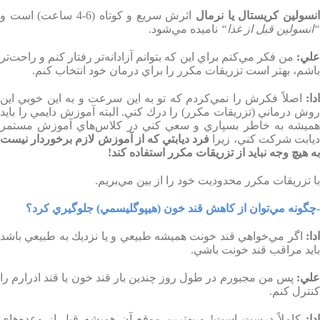
نسولين كريستال يا نرمال
اثرش سريع‌ و كوتاه (6-4 ساعت) است و
“
انسولين قبل از غذا
“
ناميده مي‌شود
.
لي
:
من فكر مي‌كنم براي اين كه بتوانم آزادانه‌تر رفتار كنم و راحت‌تر
باشم، بهتر است تزريقات مكرر را براي درمان خود انتخاب كنم
.
دا
:
اصلاً فكرش را نمي‌كردم كه تو به اين سرعت و به اين خوبي اين
وش درماني
(
تزريقات مكرر) را درك كني. البته آموزش دايمي را بايد
هميشه به خاطر بسپاري و سعي كني در كلا‌س‌هاي آموزش مستمر
يابت شركت كني، زيرا
فرد ديابتي كه از آموزش لازم برخوردار نيست
به هيچ وجه نبايد از تزريقات مكرر استفاده كند
!
با تزريقات مكرر محدوديت خود را از بين مي‌‌بريم
.
-چگونه مي‌توان از كاهش قند خون (هيپوگليسمي) جلوگيري كرد؟
دا
:
اگر مي‌خواهي قند خونت هميشه طبيعي و يا نزديك به طبيعي باشد
بايد مراقب قند خونت باشي
.
لي
:
پس من مجبورم در طول روز چندين بار قند خون يا قند ادرارم را
كنترل كنم
.
دا
:
كاملاً درست است! و بهترين موقع آن هميشه قبل از وعده‌هاي