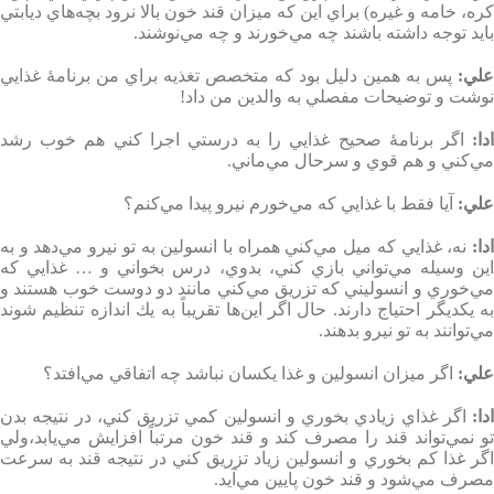
كره، خامه و غيره) براي اين كه ميزان قند خون بالا نرود بچه‌هاي ديابتي
بايد توجه داشته باشند چه مي‌خورند و چه مي‌نوشند
.
علي
:
پس به همين دليل بود كه متخصص تغذيه براي من برنامۀ غذايي
نوشت و توضيحات مفصلي به والدين من داد
!
دا
:
اگر برنامۀ صحيح غذايي را به درستي اجرا كني هم خوب رشد
مي‌كني و هم قوي و سرحال مي‌ماني
.
علي
:
آيا فقط با غذايي كه مي‌خورم نيرو پيدا مي‌كنم؟
دا
:
نه، غذايي كه ميل مي‌كني همراه با انسولين به تو نيرو مي‌دهد و به
اين وسيله مي‌تواني بازي كني، بدوي، درس بخواني و … غذايي كه
مي‌خوري و انسوليني كه تزريق مي‌كني مانند دو دوست خوب هستند و
به يكديگر احتياج دارند. حال اگر اين‌ها تقريباً به يك اندازه تنظيم شوند
مي‌توانند به تو نيرو بدهند
.
علي
:
اگر ميزان انسولين و غذا يكسان نباشد چه اتفاقي مي‌افتد؟
ادا
:
اگر غذاي زيادي بخوري و انسولين كمي تزريق كني، در نتيجه بدن
تو نمي‌تواند قند را مصرف كند و قند خون مرتباً افزايش مي‌يابد،‌ولي
اگر غذا كم بخوري و انسولين زياد تزريق كني در نتيجه قند به سرعت
مصرف مي‌شود و قند خون پايين مي‌آيد
.