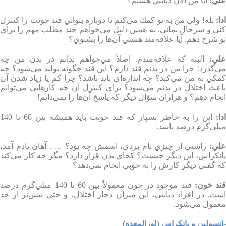
علي
:
آيا من الان ديابتي هستم؟
دا
:
بله! ولي من به تو كمك مي‌كنم تا دوباره بتواني قند خونت را كنترل
كني و سرحال بماني. به همين دليل مي‌خواهم چند مطلب مهم را براي
تو شرح دهم. آيا علاقه‌مند هستي آن‌ها را بشنوي؟
لي
:
البته كه علاقه‌مندم. اصلاً مي‌خواهم بدانم در بدن من چه
مي‌گذرد! چرا من در بدنم قند دارم؟ اين قند چگونه توليد مي‌شود؟ چه
كمكي به من مي‌كند؟ چه اندازه‌اي بايد باشد؟ چرا كم يا زياد شدن آن
باعث اختلال در بدنم مي‌شود؟ براي كنترل آن چه كارهايي مي‌توانم
انجام دهم؟ و هزاران سؤال ديگر كه پاسخ آن‌ها را نمي‌دانم
!
ادا
:
اين را به خاطر بسپار كه قند خونت بايد هميشه بين 60 تا 140
ميلي‌گرم درصد باشد
.
لي
:
راستي از چيزي نام بردي، اسمش چه بود؟ … . آهان يادم آمد،‌
پانكراس، اين ديگر چيست؟ كجاي بدن قرار دارد؟ مگر چه كار مي‌كند
كه گفتي ديگر كارش را به خوبي انجام نمي‌دهد؟
قند خون
:
قند موجود در خون معمولاً بين 60 تا 140 ميلي‌گرم درصد
است. در افراد ديابتي، اين ميزان دچار اختلال، و حتي بيش‌تر از حد
معمول مي‌شود
.
-انسولين و پانكراس (لوزالمعده)