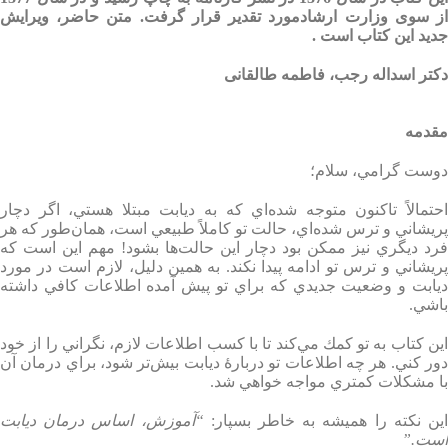
از سوی وزارت ارشادمورد تقدیر قرار گرفت. متن حاضر، ویرایش
جدید این کتاب است
.
دکتر اسداله رجب، فاطمه طالقانی
مقدمه
دوست گرامي، سلام؛
احتمالاً تاكنون متوجه شده‌اي كه به ديابت مبتلا هستي، اگر دچار
پريشاني و ترس شده‌اي، حالت تو كاملاً طبيعي است، همان‌طور كه هر
فرد ديگري نيز ممكن بود دچار اين حالت‌ها بشود! مهم اين است كه
پريشاني و ترس تو ادامه پيدا نكند. به همين دليل، لازم است در مورد
ديابت و وضعيت جديدي كه براي تو پيش آمده اطلاعات كافي داشته
باشي
.
اين كتاب به تو كمك مي‌كند تا با كسب اطلاعات لازم، نگراني را از خود
ور كني
.
هر چه اطلاعات تو دربارۀ ديابت بيش‌تر شود، براي درمان آن
با مشكلات كمتري مواجه خواهي شد
.
ين نكته را هميشه به خاطر بسپار
:
“
آموزش، اساس درمان ديابت
است
.”