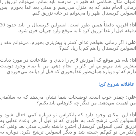
عنوان مثال هنگامي كه ظهر در مدرسه بايد بمانم، مي‌توانم تزريق را
زماني انجام دهم كه به منزل مي‌رسم و مدتي بعد غذا بخورم. پس
انسولين كريستال ظهر را مي‌توانم در خانه تزريق كنم
.
دا
:
آفرين،‌ دقيقاً همين طور است. انسولين كريستال را بايد حدود 30
دقيقه قبل از غذا تزريق كرد تا به موقع وارد جريان خون شود
.
لي
:
اگر زماني بخواهم غذاي كمتر يا بيش‌تري بخورم، مي‌توانم مقدار
انسولين كريستال را هم كم يا زياد كنم؟
دا
:
بله، هر موقع كه آموزش لازم را ديدي و اطلاعاتت در مورد ديابت
بيش‌تر شد مي‌تواني اين كار را انجام دهي. من با تمام وجود دوست
دارم كه تو دوباره همان‌طور غذا بخوري كه قبل از ديابت مي‌خوردي
.
-عاقلانه شروع كن
!
لي
:
چقدر خوب است. توضيحات شما نشان مي‌دهد كه به سلامتي
من اهميت مي‌دهيد. من ديگر چه كارهايي بايد بكنم؟
ادا
:
اين امكان وجود دارد كه پانكراس تو دوباره كمي فعال شود و
انسولين كمي ترشح كند، به طوري كه تو قبل از هر وعدۀ غذايي به
تزريق كمي انسولين كريستال احتياج داشته باشي. مدتي بعد وقتي كه
پانكراس تو كم‌كم خسته شد و ديگر انسولين ترشح نكرد، دوباره به