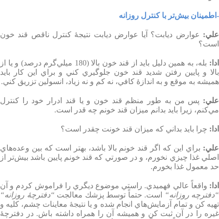
-اطمينان بيش‌تر با كنترل روزانه
لي
:
عوارض ديابت؟ آيا عوارض ديابت نتيجۀ كنترل ناقص قند خون
است؟
دا
:
بله، به همين دليل بايد از قند خون بالا (180 ميلي‌گرم درصد) و يا از
بالا و پايين رفتن شديد قند خون جلوگيري كني و براي اين كار بايد
هميشه به موقع و به اندازۀ كافي، نه كم و نه زياد،‌ انسولين تزريق كني
.
لي
:
پس من به طور منظم قند خون و يا قند ادرار خود را كنترل
مي‌كنم، زيرا بايد بدانم ميزان قند خونم چه قدر است
.
ادا
:
چرا بايد بداني كه ميزان قند خونت چقدر است؟
لي
:
براي اين كه اگر قند خونم بالا باشد،‌ بهتر است كه بين وعده‌هاي
اصلي غذا چيزي نخورم، و در صورتي كه قند خونم پايين باشد بيش‌تر از
حد معمول غذا بخورم
.
دا
:
واقعاً عالي فهميدي. راستي موضوع ديگري را فراموش كردم و آن
“
دفترچه روزانه
“
است. حتماً توسط پزشك معالجت
“
دفترچۀ روزانه
“
تهيه كن و تمام آزمايش‌هاي انجام شده و يا نتيجۀ معاينات چشم،‌ كليه و
غيره را در آن ثبت كن و هميشه آن را همراه داشته باش. در دفترچۀ