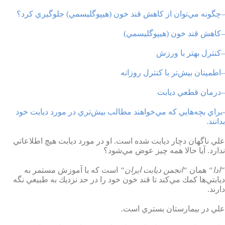
–
چگونه مي‌توان از كاهش قند خون (هيپوگليسمي) جلوگيري كرد؟
–
كاهش قند خون (هيپوگليسمي)
–
كنترل بهتر با ورزش
–
اطمينان بيش‌تر با كنترل روزانه
–
درمان قطعي ديابت
-براي بچه‌هايي كه مي‌خواهند مطالب بيش‌تري در مورد ديابت خود
بدانند
.
علي ناگهان دچار ديابت شده است. او در مورد ديابت هيچ اطلاعاتي
ندارد. آيا حالا همه چيز عوض مي‌شود؟
“
ادا
“
همان
“
انجمن ديابت ايران
“
است كه با آموزش مستمر به
ديابتي‌ها كمك مي‌كند تا قند خون خود را در حد نزديك به طبيعي نگه
دارند
.
علي در بيمارستان بستري است
.