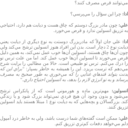
مي‌توانند قرص مصرف كنند؟
ادا
:
چرا اين سؤال را مي‌پرسي؟
لي
:
چون مادر بزرگ دوستم كه چاق هست و ديابت هم دارد، احتياجي
به تزريق انسولين ندارد و قرص مي‌خورد
.
دا
:
علي جان اولاً كه مادربزرگ دوستت به نوع ديگري از ديابت يعني
ديابت نوع 2 دچار است. بدن اين افراد هنوز انسولين ترشح مي‌كند ولي
چون آن‌ها چاق هستند،‌ انسولين آن‌ها خوب عمل نمي‌كند،‌ به همين دليل
قرص مي‌خورند تا انسولين آن‌ها خوب عمل كند. اما من علت ترس تو
را درك مي‌كنم. ترس تو طبيعي است. حالا من مطالبي را برايت شرح
ي‌دهم كه ترست بريزد. اين را هميشه به خاطر بسپار
:
“
براي اين كه
بدنت بتواند قندهاي غذايي را كه مي‌خوري به طور صحيح به مصرف
برساند و به تو انرژي لازم را بدهد، به انسولين احتياج داري
.”
نسولين
:
مهم‌ترين ماده و هورموني است كه از پانكراس ترشح
مي‌شود و بدون وجود آن هيچ فردي نمي‌تواند بزرگ شود و يا زندگي
كند. بزرگسالان و بچه‌هايي كه به ديابت نوع 1 مبتلا هستند بايد انسولين
تزريق كنند
.
لي
:
ممكن است گفته‌هاي شما درست باشد، ولي به خاطر درد آمپول
دلم مي‌خواهد دفعات كم‌تري تزريق كنم
.