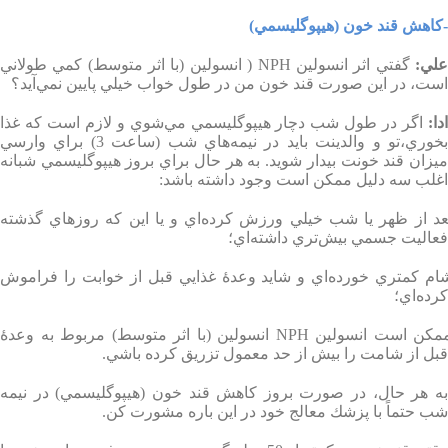
-كاهش قند خون (هيپوگليسمي)
لي
:
گفتي اثر انسولين
NPH
(
انسولين (با اثر متوسط) كمي طولاني
است،‌ در اين صورت قند خون من در طول خواب خيلي پايين نمي‌آيد؟
دا
:
اگر در طول شب دچار هيپوگليسمي مي‌شوي و لازم است كه غذا
بخوري،‌تو و والدينت بايد در نيمه‌هاي شب (ساعت 3) براي وارسي
ميزان قند خونت بيدار شويد. به هر حال براي بروز هيپوگليسمي شبانه
اغلب سه دليل ممكن است وجود داشته باشد
:
عد از ظهر يا شب خيلي ورزش كرده‌اي و يا اين كه روزهاي گذشته
فعاليت جسمي بيش‌تري داشته‌اي؛
ام كمتري خورده‌اي و شايد وعدۀ غذايي قبل از خوابت را فراموش
كرده‌اي؛
مكن است انسولين
NPH
انسولين (با اثر متوسط) مربوط به وعدۀ
قبل از شامت را بيش از حد معمول تزريق كرده باشي
.
به هر حال، در صورت بروز كاهش قند خون (هيپوگليسمي) در نيمه
شب حتماً با پزشك معالج خود در اين باره مشورت كن
.