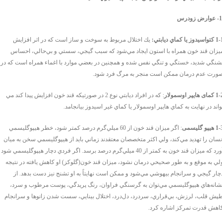
1- عوارض زودرس
واسيدوز يا كماي ديابتي:
يك اختلال مربوط به سوخت و ساز است كه در اثر افزايش
يزان قند خون همراه با استون ايجاد مي‌شود كه سبب گيجي، سستي و بي‌حالي، احساس
شنگي شديد، خستگي و تنگي نفس شده و همچنين در بعضي موارد با اغماء همراه است كه در
ورت عدم درمان ممكن است منجر به مرگ فرد شود
.
مای هایپر اوسمولار
: كه در افراد ديابتي نوع 2 در صورتيكه قند خون افزايش پيدا كند مي
واند در نهايت به كماي هايپر اوسمولار يا كماي غير اسيدوز بيانجامد.
 هیپو گلیسمی
: اگر ميزان قند خون از 60 ميلي‌گرم درصد كمتر شود، خطر هيپوگليسمي
نسان را تهديد مي‌كند، ولي اكثر متخصصان معتقدند زماني بايد از هيپوگليسمي سخن به ميان
آورد كه ميزان قند خون به كمتر از 40 ميلي‌گرم درصد برسد. اگر فردي دچار هيپوگليسمي شود
لي به موقع و به طور صحيحي درمان نشود، ميزان قند خون(گلوكز) او كاهش يافته در نتيجه
چار گيجي و سرانجام بيهوشي مي‌شود و ممكن است نهايتاً به او تشنج نيز دست بدهد. از
شانه‌هاي هيپوگليسمي مي‌توان به گرسنگي فراوان، رنگ پريدگي، پوست مرطوب و سرد،
پش قلب، لرزش، بي‌قراري، سردرد، دل‌درد، اختلال بينايي، سست شدن زانوها و سرانجام
اهش قدرت تمركز اشاره كرد.