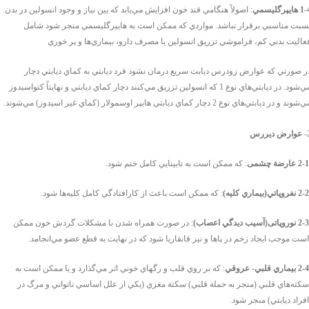
 هايپرگليسمي
: اصولاً هنگامي قند خون افزايش مي‌يابد كه بين نياز و وجود انسولين در بدن
سبت مناسبي برقرار نباشد. مواردي كه ممكن است به هايپرگليسمي منجر شود شامل
عاليت بدني كم، فراموشي تزريق انسولين يا مصرف دارو، بيماري‌ها و پر خوري
ر صورتي كه عوارض زودرس ديابت سريع درمان نشود فرد ديابتي به كماي ديابتي دچار
مي‌شود. در ديابتي‌هاي نوع 1 كه انسولين تزريق مي‌كنند دچار كماي ديابتي و نهايتاً كتواسيدوز
‌شوند و در ديابتي‌هاي نوع 2 دچار كماي ديابتي هايپر اوسمولار (كماي غير اسيدوز) مي‌شوند.
عوارض دیررس
2-1 عارضة چشمی
: که ممكن است به نابينايي كامل ختم شود
.
2-2 نفروپاتي(بيماري كليه
)
: ك
ه ممكن است باعث از كارافتادگي كامل كليه‌ها شود
.
2-3 نوروپاتی(آسيب ديدگي اعصاب)
: در صورت همراه شدن با مشكلات گردش خون ممكن
است موجب ايجاد زخم در پاها و نيز قانقاريا شود كه در نهايت به قطع عضو مي‌انجامد
.
2-4 بيماري قلبي- عروقي
: كه بر روي قلب و رگهاي خوني اثر مي‌گذارد و يا ممكن است به
سكته‌هاي قلبي (منجر به حملة قلبي) سكتة مغزي (يكي از علل اساسي ناتواني و مرگ در
افراد ديابتي) منجر شود
.