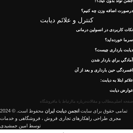
جشن تولد بدون كيك؟!
درصورت اضافه وزن چه کنیم؟
کنترل و علائم دیابت
نكات كاربردی در انسولين درمانی
سرما خورده اید؟
دیابت بارداری چیست؟
آمادگي براي باردار شدن
افسردگی حین بارداری و بعد از آن
علائم ابتلا به دیابت:
عوارض ديابت
صفحه اصلی
مطالب و مقالات
درباره ما
ارتباط با ما
فروشگاه
تمامی حقوق برای سایت
انجمن دیابت ایران
محفوظ است. © 2024
مجری طراحی راهکارهای تجاری فروش ، فروشگاهی و خدمات
توسط امین جمشیدی