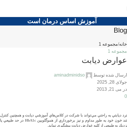
آموزش اساس درمان است
Blog
خانه
مجموعه 1
مجموعه 1
عوارض ديابت
ارسال شده توسط
aminadminidso
جولای 28, 2025
در می 21, 2013
0
رد ديابتي به راحتي مي‌تواند با شركت در كلاس‌هاي آموزشي ديابت و همچنين كنترل
ند خون خود به طور مداوم و نيز برخورداري از هموگلوبين
HbA1c
در حد طبيعي يا
زديك به طبيعي از كليه عوارض ديابت پيشگيري نمايد.