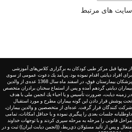
سایت های مرتبط
از مدتها قبل مركز طبی كودكان به برگزاری كلاس‌های آموزشی
برای افراد دیابتی اقدام نموده بود. پي‌آمد یك دعوت عمومی از سوی
پزشكان بیمارستان فوق، در اسفند ماه سال 1368 عده‌ی از والدین
بیماران دیابتی گردهم آمده و پس از استماع سخنان برادران متخصص
در زمینه دیابت، ضرورت تأسیس و یا احیاء یك انجمن ملی با هدف
تحت پوشش قرار دادن این گونه بیماران مطرح و مورد استقبال
شركت كنندگان قرار گرفت. عده‌ای از متخصصین و والدین بیماران،
داوطلبانه جلسات بعدی را پیگیری نموده و با حداقل امكانات، تمامی
مراحل قانونی را مرحله به مرحله سپری كردند و با توجهات خداوند
متعال و پس از تأئید مسئولان ذي‌ربط، ((انجمن دیابت ایران)) ثبت و در