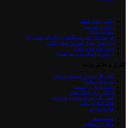
دیابت و تغییر فصل
دیابت در مدرسه
بیماری سلیاک
افزايش قند خون صبحگاهي و چگونگي كنترل آن
آری، هنوز باید از آموزش سخن گفت!
جشن تولد بدون كيك؟!
درصورت اضافه وزن چه کنیم؟
کنترل و علائم دیابت
نكات كاربردی در انسولين درمانی
سرما خورده اید؟
دیابت بارداری چیست؟
آمادگي براي باردار شدن
افسردگی حین بارداری و بعد از آن
علائم ابتلا به دیابت:
عوارض ديابت
صفحه اصلی
مطالب و مقالات