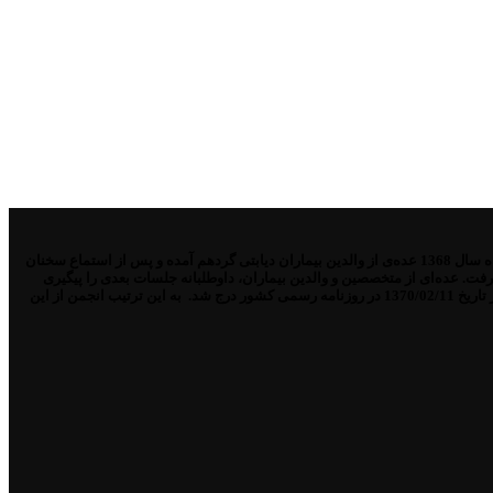
از مدتها قبل مركز طبی كودكان به برگزاری كلاس‌های آموزشی برای افراد دیابتی اقدام نموده بود. پي‌آمد یك دعوت عمومی از سوی پزشكان بیمارستان فوق، در اسفند ماه سال 1368 عده‌ی از والدین بیماران دیابتی گردهم آمده و پس از استماع سخنان
ت. عده‌ای از متخصصین و والدین بیماران، داوطلبانه جلسات بعدی را پیگیری
نموده و با حداقل امكانات، تمامی مراحل قانونی را مرحله به مرحله سپری كردند و با توجهات خداوند متعال و پس از تأئید مسئولان ذي‌ربط، ((انجمن دیابت ایران)) ثبت و در تاریخ 1370/02/11 در روزنامه رسمی كشور درج شد. به این ترتیب انجمن از این