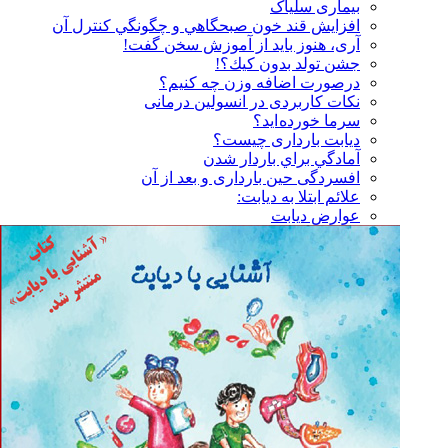
بیماری سلیاک
افزايش قند خون صبحگاهي و چگونگي كنترل آن
آری، هنوز باید از آموزش سخن گفت!
جشن تولد بدون كيك؟!
درصورت اضافه وزن چه کنیم؟
نكات كاربردی در انسولين درمانی
سرما خورده اید؟
دیابت بارداری چیست؟
آمادگي براي باردار شدن
افسردگی حین بارداری و بعد از آن
علائم ابتلا به دیابت:
عوارض ديابت