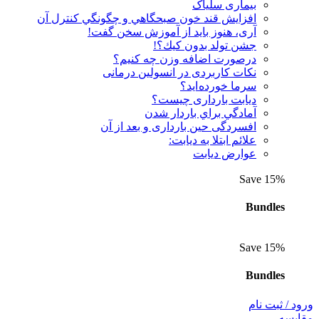
بیماری سلیاک
افزايش قند خون صبحگاهي و چگونگي كنترل آن
آری، هنوز باید از آموزش سخن گفت!
جشن تولد بدون كيك؟!
درصورت اضافه وزن چه کنیم؟
نكات كاربردی در انسولين درمانی
سرما خورده اید؟
دیابت بارداری چیست؟
آمادگي براي باردار شدن
افسردگی حین بارداری و بعد از آن
علائم ابتلا به دیابت:
عوارض ديابت
Save 15%
Bundles
Save 15%
Bundles
ورود / ثبت نام
مقايسه