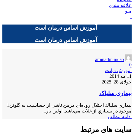
علاقه مندی
منو
آموزش اساس درمان است
آموزش اساس درمان است
aminadminidso
0
آموزش دیابت
11 مه 2014
جولای 28, 2025
بیماری سلیاک
بيماري سلياك اختلال روده‌اي مزمن ناشي از حساسيت به گلوتن1
موجود در بسياري از غلات مي‌باشد. اولين بار...
ادامه مطلب
سایت های مرتبط