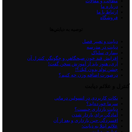
مطالب و مقالات
درباره ما
ارتباط با ما
فروشگاه
توصيه به ديابتي‌ها
دیابت و تغییر فصل
دیابت در مدرسه
بیماری سلیاک
افزايش قند خون صبحگاهي و چگونگي كنترل آن
آری، هنوز باید از آموزش سخن گفت!
جشن تولد بدون كيك؟!
درصورت اضافه وزن چه کنیم؟
کنترل و علائم دیابت
نكات كاربردی در انسولين درمانی
سرما خورده اید؟
دیابت بارداری چیست؟
آمادگي براي باردار شدن
افسردگی حین بارداری و بعد از آن
علائم ابتلا به دیابت:
عوارض ديابت