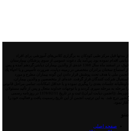
از مدتها قبل مركز طبی كودكان به برگزاری كلاس‌های آموزشی برای افراد
دیابتی اقدام نموده بود. پي‌آمد یك دعوت عمومی از سوی پزشكان بیمارستان
فوق، در اسفند ماه سال 1368 عده‌ی از والدین بیماران دیابتی گردهم آمده و پس
از استماع سخنان برادران متخصص در زمینه دیابت، ضرورت تأسیس و یا احیاء یك
انجمن ملی با هدف تحت پوشش قرار دادن این گونه بیماران مطرح و مورد
استقبال شركت كنندگان قرار گرفت. عده‌ای از متخصصین و والدین بیماران،
داوطلبانه جلسات بعدی را پیگیری نموده و با حداقل امكانات، تمامی مراحل قانونی
را مرحله به مرحله سپری كردند و با توجهات خداوند متعال و پس از تأئید مسئولان
ذي‌ربط، ((انجمن دیابت ایران)) ثبت و در تاریخ 1370/02/11 در روزنامه رسمی
كشور درج شد. به این ترتیب انجمن از این تاریخ رسمیت یافت و فعالیت خود را
آغاز نمود.
منو
صفحه اصلی